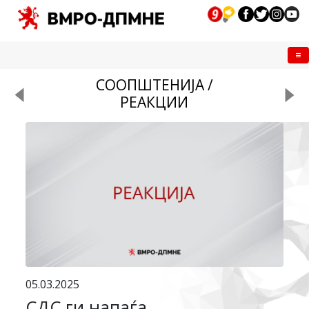
Me
СООПШТЕНИЈА /
РЕАКЦИИ
05.03.2025
СДС ги напаѓа