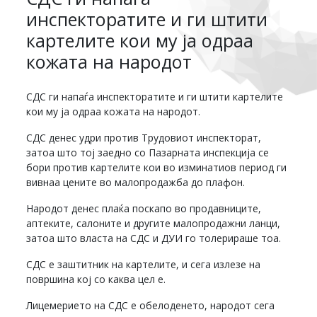
инспекторатите и ги штити
картелите кои му ја одраа
кожата на народот
СДС ги напаѓа инспекторатите и ги штити картелите
кои му ја одраа кожата на народот.
СДС денес удри против Трудовиот инспекторат,
затоа што тој заедно со Пазарната инспекција се
бори против картелите кои во изминатиов период ги
вивнаа цените во малопродажба до плафон.
Народот денес плаќа поскапо во продавниците,
аптеките, салоните и другите малопродажни ланци,
затоа што власта на СДС и ДУИ го толерираше тоа.
СДС е заштитник на картелите, и сега излезе на
површина кој со каква цел е.
Лицемерието на СДС е обелоденето, народот сега