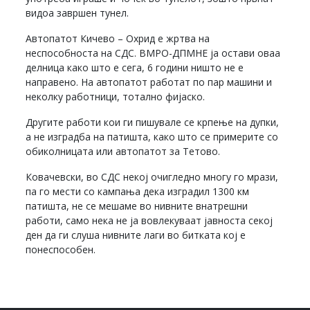
видоа завршен тунел.
Автопатот Кичево – Охрид е жртва на
неспособноста на СДС. ВМРО-ДПМНЕ ја остави оваа
делница како што е сега, 6 години ништо не е
направено. На автопатот работат по пар машини и
неколку работници, тотално фијаско.
Другите работи кои ги пишувале се крпење на дупки,
а не изградба на патишта, како што се примерите со
обиколницата или автопатот за Тетово.
Ковачевски, во СДС некој очигледно многу го мрази,
па го мести со кампања дека изградил 1300 км
патишта, не се мешаме во нивните внатрешни
работи, само нека не ја вовлекуваат јавноста секој
ден да ги слуша нивните лаги во битката кој е
понеспособен.