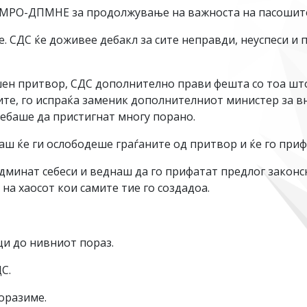
ВМРО-ДПМНЕ за продолжување на важноста на пасошите, 
. СДС ќе доживее дебакл за сите неправди, неуспеси и 
ен притвор, СДС дополнително прави фешта со тоа што 
те, го испраќа заменик дополнителниот министер за 
ребаше да пристигнат многу порано.
аш ќе ги ослободеше граѓаните од притвор и ќе го п
админат себеси и веднаш да го прифатат предлог зако
 на хаосот кои самите тие го создадоа.
ци до нивниот пораз.
С.
оразиме.