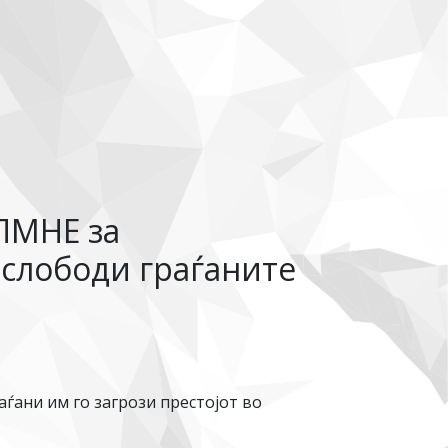
ПМНЕ за
ослободи граѓаните
аѓани им го загрози престојот во