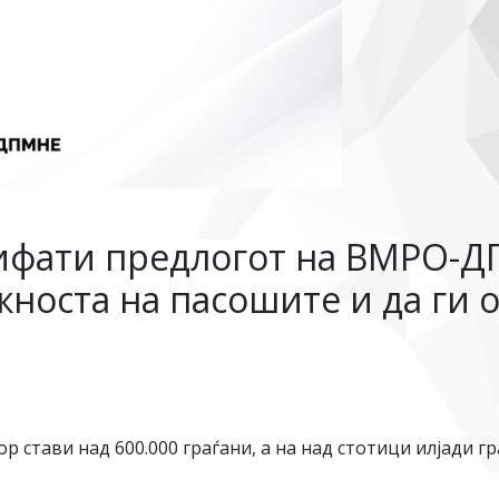
рифати предлогот на ВМРО-Д
носта на пасошите и да ги 
стави над 600.000 граѓани, а на над стотици илјади гр