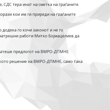
СДС тера инат на сметка на граѓаните.
порази кои им ги приреди на граѓаните
додека го кочи законот и не го
внатрешни работи Митко Бојмацелиев да
рифатеше предлогот на ВМРО-ДПМНЕ.
нското решение на ВМРО-ДПМНЕ, само така