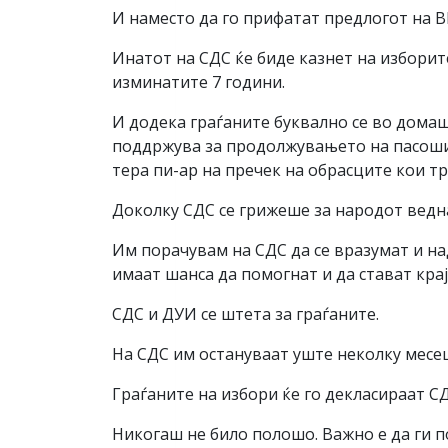
И наместо да го прифатат предлогот на 
Инатот на СДС ќе биде казнет на изборите
изминатите 7 години.
И додека граѓаните буквално се во домаш
поддржува за продолжувањето на пасоши
тера пи-ар на пречек на обрасците кои т
Доколку СДС се грижеше за народот ведн
Им порачувам на СДС да се вразумат и н
имаат шанса да помогнат и да стават крај
СДС и ДУИ се штета за граѓаните.
На СДС им остануваат уште неколку месе
Граѓаните на избори ќе го декласираат СД
Никогаш не било полошо. Важно е да ги п