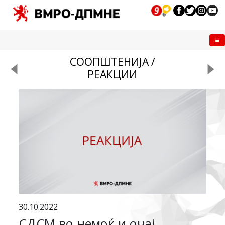
Me
СООПШТЕНИЈА /
РЕАКЦИИ
30.10.2022
СДСМ во немоќ и очај,