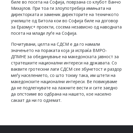
биле во посета на Софија, поврзана со клубот Ванчо
Михајлов. При тоа ги злоупотребија имињата на
директорката и заменик директорите на техничкото
училиште од Битола кои во Софија биле на договор
за Еразмус+ проекти, сосема независно од наводната
посета на млади луѓе на Софија.
Почитувани, целта на СДСМ е да го намали
значењето на пораката која ја испраќа ВМРО-
ДПМНЕ за обединување на македонската јавност за
стратешките национални интереси на државата. Со
ваквите гротескни лаги СДСМ сее збунетост и раздор
меѓу населението, со што токму така, им штети на
македонските национални интереси. Ве повикуваме
да не подлегнувате на лажните вести и сите заедно
да опстоиме во одбрана на нашето, кое насилно
сакаат да ни го одземат.