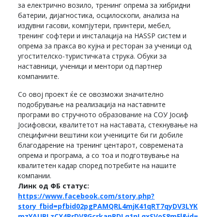
за електрично возило, тренинг опрема за хибридни
батерии, дијагностика, осцилоскопи, анализа на
издувни гасови, компјутери, принтери, мебел,
тренинг софтери и инсталација на HASSP систем и
опрема за пракса во кујна и ресторан за ученици од
угостителско-туристичката струка. Обуки за
наставници, ученици и ментори од партнер
компаниите.
Со овој проект ќе се овозможи значително
подобрување на реализација на наставните
програми во стручното образование на СОУ Јосиф
Јосифовски, квалитетот на наставата, стекнување на
специфични вештини кои учениците би ги добиле
благодарение на тренинг центарот, современата
опрема и програма, а со тоа и подготвување на
квалитетен кадар според потребите на нашите
компании.
Линк од ФБ статус:
https://www.facebook.com/story.php?
story_fbid=pfbid02pgPAMQRL4mjK41qRT7qyDV3LYK
mzYAUBLzCX4PrDV8GcrkanRDLq1nLqxSVoS8mFl&id=