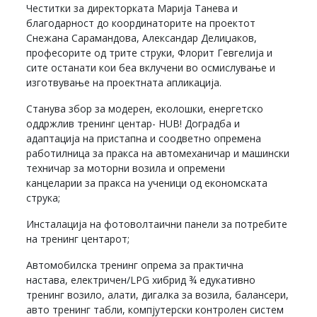
Честитки за директорката Марија Танева и
благодарност до координаторите на проектот
Снежана Сарамандова, Александар Делиџаков,
професорите од трите струки, Флорит Гевгелија и
сите останати кои беа вклучени во осмислување и
изготвување на проектната апликација.
Станува збор за модерен, еколошки, енергетско
оддржлив тренинг центар- HUB! Доградба и
адаптација на пристапна и соодветно опремена
работилница за пракса на автомеханичар и машински
техничар за моторни возила и опремени
канцеларии за пракса на ученици од економската
струка;
Инсталација на фотоволтаични панели за потребите
на тренинг центарот;
Автомобилска тренинг опрема за практична
настава, електричен/LPG хибрид ¾ едукативно
тренинг возило, алати, дигалка за возила, балансери,
авто тренинг табли, компјутерски контролен систем