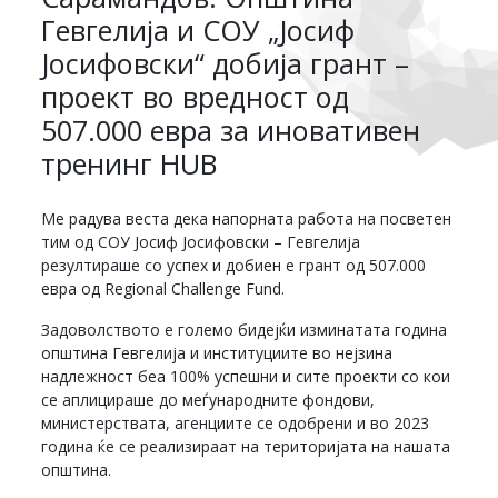
Гевгелија и СОУ „Јосиф
Јосифовски“ добија грант –
проект во вредност од
507.000 евра за иновативен
тренинг HUB
Ме радува веста дека напорната работа на посветен
тим од СОУ Јосиф Јосифовски – Гевгелија
резултираше со успех и добиен е грант од 507.000
евра од Regional Challenge Fund.
Задоволството е големо бидејќи изминатата година
општина Гевгелија и институциите во нејзина
надлежност беа 100% успешни и сите проекти со кои
се аплицираше до меѓународните фондови,
министерствата, агенциите се одобрени и во 2023
година ќе се реализираат на територијата на нашата
општина.