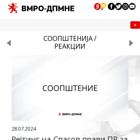
Me
СООПШТЕНИЈА /
РЕАКЦИИ
28.07.2024
Рејтинг на Спасов прави ПР за