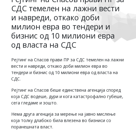
СДС темелен на лажни вести
и навреди, откако доби
милион евра во тендери и
бизнис од 10 милиони евра
од власта на СДС
Рејтинг на Спасов прави ПР за СДС темелен на лажни
вести и навреди, откако доби милион евра во
тендери и бизнис од 10 милиони евра од власта на
СДС.
Рејтинг на Спасов беше единствена агенција според
која СДС водеше, дури и кога катастрофално губеше,
сега гледаме и зошто.
Нема друга агенција за мерење на јавно мислење
која толку длабоко била влезена во бизниси со
поранешната власт.