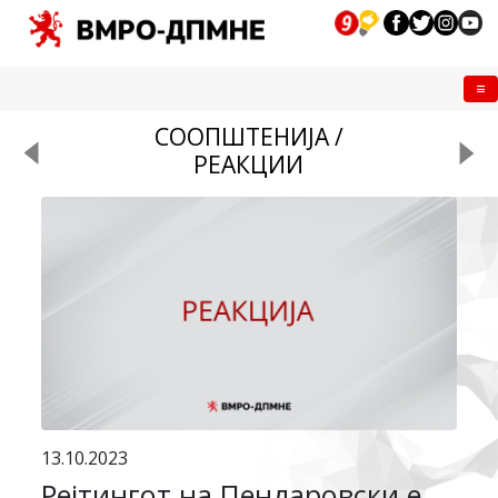
Me
СООПШТЕНИЈА /
РЕАКЦИИ
13.10.2023
Рејтингот на Пендаровски е