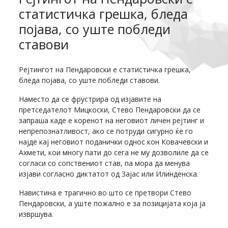
статистичка грешка, бледа
појава, со уште побледи
ставови
Рејтингот на Пендаровски е статистичка грешка,
бледа појава, со уште побледи ставови.
Наместо да се фрустрира од изјавите на
претседателот Мицкоски, Стево Пендаровски да се
запраша каде е коренот на неговиот личен рејтинг и
непрепознатливост, ако се потруди сигурно ќе го
најде кај неговиот поданички однос кон Ковачевски и
Ахмети, кои многу пати до сега не му дозволиле да се
согласи со сопствениот став, па мора да менува
изјави согласно диктатот од Зајас или Илинденска.
Навистина е трагично во што се претвори Стево
Пендаровски, а уште пожално е за позицијата која ја
извршува.