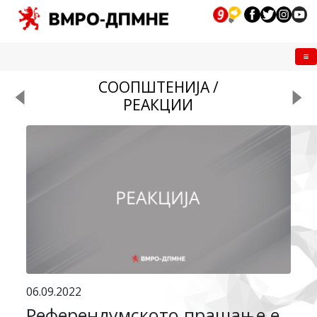
Me
СООПШТЕНИЈА /
РЕАКЦИИ
06.09.2022
Референдумското прашање е