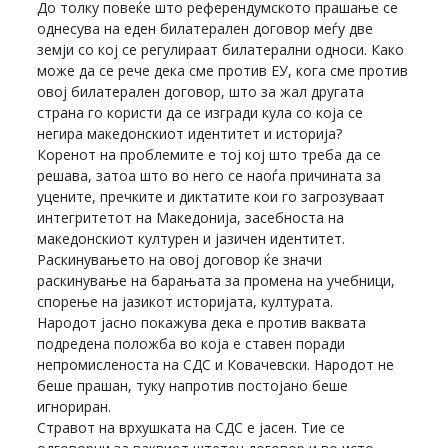
До толку повеќе што референдумското прашање се
однесува на еден билатерален договор меѓу две
земји со кој се регулираат билатерални односи. Како
може да се рече дека сме против ЕУ, кога сме против
овој билатерален договор, што за жал другата
страна го користи да се изгради кула со која се
негира македонскиот идентитет и историја?
Коренот на проблемите е тој кој што треба да се
решава, затоа што во него се наоѓа причината за
уцените, пречките и диктатите кои го загрозуваат
интегритетот на Македонија, засебноста на
македонскиот културен и јазичен идентитет.
Раскинувањето на овој договор ќе значи
раскинување на барањата за промена на учебници,
спорење на јазикот историјата, културата.
Народот јасно покажува дека е против ваквата
подредена положба во која е ставен поради
непромисленоста на СДС и Ковачевски. Народот не
беше прашан, туку напротив постојано беше
игнориран.
Стравот на врхушката на СДС е јасен. Тие се