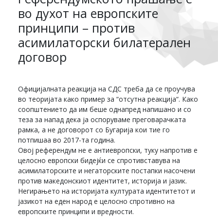
во духот на европските
принципи – против
асимилаторски билатерален
договор
Официјалната реакција на СДС треба да се проучува
во теоријата како пример за “отсутна реакција“. Како
соопштението да им беше однапред напишано и со
теза за напад дека ја оспоруваме преговарачката
рамка, а не договорот со Бугарија кои тие го
потпишаа во 2017-та година.
Овој референдум не е антиевропски, туку напротив е
целосно европски бидејќи се спротивставува на
асимилаторските и негаторските постапки насочени
против македонскиот идентитет, историја и јазик.
Негирањето на историјата културата идентитетот и
јазикот на еден народ е целосно спротивно на
европските принципи и вредности.