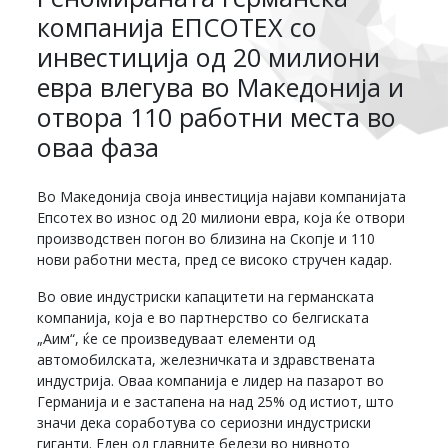
компанија ЕПСОТЕХ со
инвестиција од 20 милиони
евра влегува во Македонија и
отвора 110 работни места во
оваа фаза
Во Македонија своја инвестиција најави компанијата
Епсотех во износ од 20 милиони евра, која ќе отвори
производствен погон во близина на Скопје и 110
нови работни места, пред се високо стручен кадар.
Во овие индустриски капацитети на германската
компанија, која е во партнерство со белгиската
„Аим“, ќе се произведуваат елементи од
автомобилската, железничката и здравствената
индустрија. Оваа компанија е лидер на пазарот во
Германија и е застапена на над 25% од истиот, што
значи дека соработува со сериозни индустриски
гиганти. Еден од главните белези во нивното