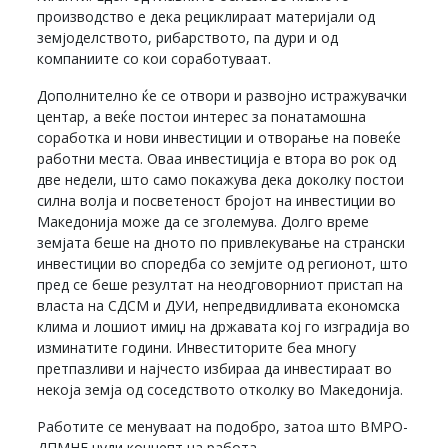
производство е дека рециклираат материјали од
земјоделството, рибарството, па дури и од
компаниите со кои соработуваат.
Дополнително ќе се отвори и развојно истражувачки
центар, а веќе постои интерес за понатамошна
соработка и нови инвестиции и отворање на повеќе
работни места. Оваа инвестиција е втора во рок од
две недели, што само покажува дека доколку постои
силна волја и посветеност бројот на инвестиции во
Македонија може да се зголемува. Долго време
земјата беше на дното по привлекување на странски
инвестиции во споредба со земјите од регионот, што
пред се беше резултат на неодговорниот пристап на
власта на СДСМ и ДУИ, непредвидливата економска
клима и лошиот имиџ на државата кој го изградија во
изминатите години. Инвеститорите беа многу
претпазливи и најчесто избираа да инвестираат во
некоја земја од соседството отколку во Македонија.
Работите се менуваат на подобро, затоа што ВМРО-
ДПМНЕ нуди концепт на работа.