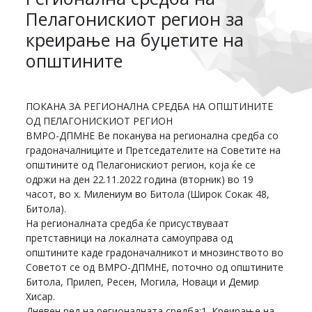
Пелагонискиот регион за
креирање на буџетите на
општините
ПОКАНА ЗА РЕГИОНАЛНА СРЕДБА НА ОПШТИНИТЕ
ОД ПЕЛАГОНИСКИОТ РЕГИОН
ВМРО-ДПМНЕ Ве поканува на регионална средба со
градоначалниците и Претседателите на Советите на
општините од Пелагонискиот регион, која ќе се
одржи на ден 22.11.2022 година (вторник) во 19
часот, во х. Милениум во Битола (Широк Сокак 48,
Битола).
На регионалната средба ќе присуствуваат
претставници на локалната самоуправа од
општините каде градоначалникот и мнозинството во
Советот се од ВМРО-ДПМНЕ, поточно од општините
Битола, Прилеп, Ресен, Могила, Новаци и Демир
Хисар.
Дневен ред на регионалната средба:1. Креирање на