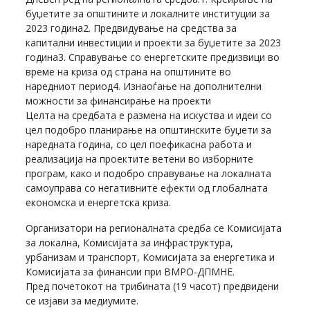
буџетите за општините и локалните институции за
2023 година2. Предвидување на средства за
капитални инвестиции и проекти за буџетите за 2023
година3. Справување со енергетските предизвици во
време на криза од страна на општините во
наредниот период4. Изнаоѓање на дополнителни
можности за финансирање на проекти
Целта на средбата е размена на искуства и идеи со
цел подобро планирање на општинските буџети за
наредната година, со цел поефикасна работа и
реализација на проектите ветени во изборните
програм, како и подобро справување на локалната
самоуправа со негативните ефекти од глобалната
економска и енергетска криза.
Организатори на регионалната средба се Комисијата
за локална, Комисијата за инфраструктура,
урбанизам и транспорт, Комисијата за енергетика и
Комисијата за финансии при ВМРО-ДПМНЕ.
Пред почетокот на трибината (19 часот) предвидени
се изјави за медиумите.