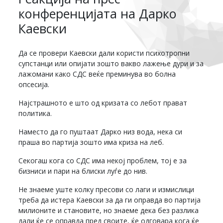
конференцијата на Дарко
Каевски
Да се провери Каевски дали користи психотропни
супстанци или опијати зошто вакво лажење дури и за
лажомани како СДС веќе преминува во болна
опсесија.
Најстрашното е што од кризата со лебот прават
политика.
Наместо да го пуштаат Дарко низ вода, нека си
праша во партија зошто има криза на леб.
Секогаш кога со СДС има некој проблем, тој е за
бизниси и пари на блиски луѓе до нив.
Не знаеме уште колку пресови со лаги и измислици
треба да истера Каевски за да ги оправда во партија
милионите и становите, но знаеме дека без разлика
дали ќе се оправда пред своите, ќе одговара кога ќе