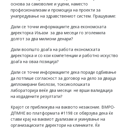
основа за самоволие и уцени, наместо
професионализам и промоција на проекти за
унапредување на здравствениот систем. Прашуваме:
Дали се точни информациите дека економската
директорка Иљази за два месеци го зголемила
долгот за два милиони денари?
Дали воопшто доаѓа на работа економската
директорка и со кои компетенции и работно искуство
доаѓа на оваа позиција?
Дали се точни информациите дека поради одбивање
да потпише согласност за договор на дело за двајца
дипломирани биолози, токсиколошката
лабораторија веќе два месеци не врши валидација
на издадените резултати?
Крајот се приближува на ваквото незаконие. ВМРО-
ДПМНЕ во платформата #1198 се обврзува дека ќе
стави крај на ваквиот дуализам и укинување на
организациските директори на клиниките. Ќе