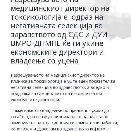
медицинскиот директор на
токсикологија е одраз на
негативната селекција во
здравството од СДС и ДУИ –
ВМРО-ДПМНЕ ќе ги укине
економските директори и
владеење со уценa
Разрешувањето на медицинскиот директор на
Клиника за токсикологија е уште еден показател за
негативна селекција во здравството, а воедно и
поддршка за самоволието на некомпетентни
економските директори.
Токму ваквото владеење по принципот „како до
сега“ е одраз на функционирањето на власта во
заминување за која синоним се сомнителни набавки,
непотизам и дуализам во здравството кој што е