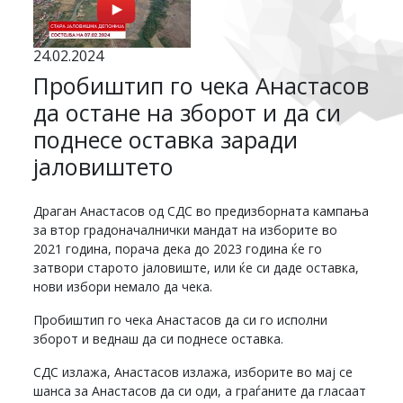
24.02.2024
Пробиштип го чека Анастасов
да остане на зборот и да си
поднесе оставка заради
јаловиштето
Драган Анастасов од СДС во предизборната кампања
за втор градоначалнички мандат на изборите во
2021 година, порача дека до 2023 година ќе го
затвори старото јаловиште, или ќе си даде оставка,
нови избори немало да чека.
Пробиштип го чека Анастасов да си го исполни
зборот и веднаш да си поднесе оставка.
СДС излажа, Анастасов излажа, изборите во мај се
шанса за Анастасов да си оди, а граѓаните да гласаат