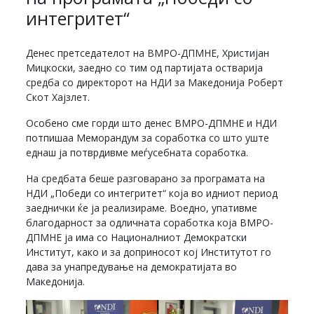
интегритет“
Денес претседателот на ВМРО-ДПМНЕ, Христијан
Мицкоски, заедно со тим од партијата остварија
средба со директорот на НДИ за Македонија Роберт
Скот Хајзлет.
Особено сме горди што денес ВМРО-ДПМНЕ и НДИ
потпишаа Меморандум за соработка со што уште
еднаш ја потврдивме меѓусебната соработка.
На средбата беше разговарано за програмата на
НДИ „Победи со интегритет“ која во идниот период
заеднички ќе ја реализираме. Воедно, упативме
благодарност за одличната соработка која ВМРО-
ДПМНЕ ја има со Националниот Демократски
Институт, како и за доприносот кој Институтот го
дава за унапредување на демократијата во
Македонија.