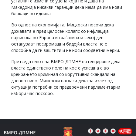
уставните измени се уцена која не и дава на
Македонија никакви гаранции дека нема да има нови
блокади во иднина.
Во однос на економијата, Мицкоски посочи дека
државата е пред целосен колапс со инфлација
највисока во Европа и граѓани кои секој ден
остануваат посиромашни бидејќи власта не е
способна да ги заштити и не носи соодветни мерки.
Претседателот на ВМРО-ДПМНЕ потенцираше дека
власта единствено поле на кое е успешна е во
креирањето криминал со коруптивни скандали на
дневно ниво. Мицкоски нагласи дека за излез од
ситуација потребни се предвремени парламентарни
избори час поскоро.