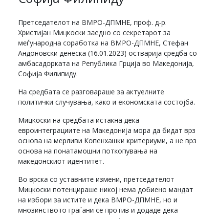
Претседателот на ВМРО-ДПМНЕ, проф. д-р.
Христијан Мицкоски заедно со секретарот за
меѓународна соработка на ВМРО-ДПМНЕ, Стефан
Андоновски денеска (16.01.2023) остварија средба со
амбасадорката на Република Грција во Македонија,
Софија Филипиду.
На средбата се разговараше за актуелните
политички случувања, како и економската состојба.
Мицкоски на средбата истакна дека
евроинтеграциите на Македонија мора да бидат врз
основа на мерливи Копенхашки критериуми, а не врз
основа на понатамошни поткопувања на
македонскиот идентитет.
Во врска со уставните измени, претседателот
Мицкоски потенцираше никој нема добиено мандат
на избори за истите и дека ВМРО-ДПМНЕ, но и
мнозинството граѓани се против и додаде дека