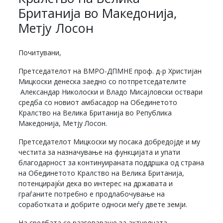
Британија во Македонија,
Метју Лосон
Почитувани,
Претседателот на ВМРО-ДПМНЕ проф. д-р Христијан
Мицкоски денеска заедно со потпретседателите
Александар Николоски и Владо Мисајловски оствари
средба со новиот амбасадор на Обединетото
Кралство на Велика Британија во Република
Македонија, Метју Лосон.
Претседателот Мицкоски му посака добредојде и му
честита за назначување на функцијата и упати
благодарност за континуираната поддршка од страна
на Обединетото Кралство на Велика Британија,
потенцирајќи дека во интерес на државата и
граѓаните потребно е продлабочување на
соработката и добрите односи меѓу двете земји.
На средбата се разговараше за актуелната