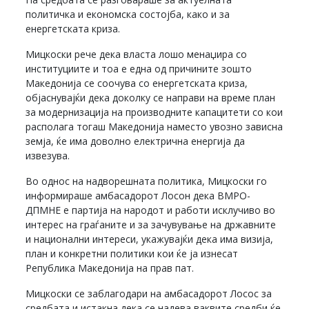
политичка и економска состојба, како и за
енергетската криза.
Мицкоски рече дека власта лошо менаџира со
институциите и тоа е една од причините зошто
Македонија се соочува со енергетската криза,
објаснувајќи дека доколку се направи на време план
за модернизација на производните капацитети со кои
располага тогаш Македонија наместо увозно зависна
земја, ќе има доволно електрична енергија да
извезува.
Во однос на надворешната политика, Мицкоски го
информираше амбасадорот Лосон дека ВМРО-
ДПМНЕ е партија на народот и работи исклучиво во
интерес на граѓаните и за зачувување на државните
и национални интереси, укажувајќи дека има визија,
план и конкретни политики кои ќе ја изнесат
Република Македонија на прав пат.
Мицкоски се заблагодари на амбасадорот Лосос за
средбата и истакна дека се надева ваквите средби ќе