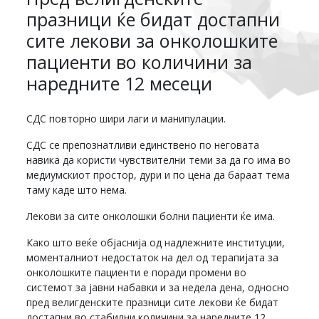
празници ќе бидат достапни
сите лекови за онколошките
пациенти во количини за
наредните 12 месеци
СДС повторно шири лаги и манипулации.
СДС се препознатливи единствено по неговата
навика да користи чувствителни теми за да го има во
медиумскиот простор, дури и по цена да бараат тема
таму каде што нема.
Лекови за сите онколошки болни пациенти ќе има.
Како што веќе објаснија од надлежните институции,
моменталниот недостаток на дел од терапијата за
онколошките пациенти е поради промени во
системот за јавни набавки и за недела дена, односно
пред велигденските празници сите лекови ќе бидат
достапни во стабилни количини за наредните 12