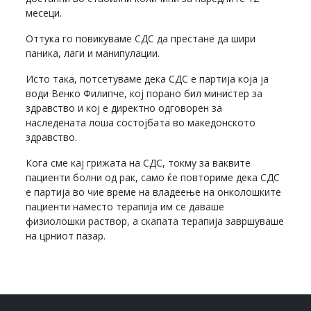
месеци.
Оттука го повикуваме СДС да престане да шири
паника, лаги и манипулации.
Исто така, потсетуваме дека СДС е партија која ја
води Венко Филипче, кој порано бил министер за
здравство и кој е директно одговорен за
наследената лоша состојбата во македонското
здравство.
Кога сме кај грижата на СДС, токму за ваквите
пациенти болни од рак, само ќе повториме дека СДС
е партија во чие време на владеење на онколошките
пациенти наместо терапија им се даваше
физиолошки раствор, а скапата терапија завршуваше
на црниот пазар.