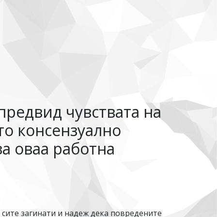
предвид чувствата на
то консензуално
за оваа работна
н сите загинати и надеж дека повредените