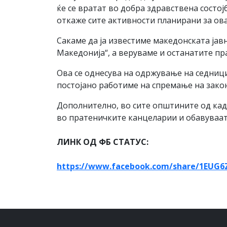
ќе се вратат во добра здравствена состо
откаже сите активности планирани за ов
Сакаме да ја известиме македонската ја
Македонија“, а веруваме и останатите пр
Ова се однесува на одржување на седници
постојано работиме на спремање на закон
Дополнително, во сите општините од кад
во пратеничките канцеларии и обавуваат с
ЛИНК ОД ФБ СТАТУС:
https://www.facebook.com/
share/1EUG6