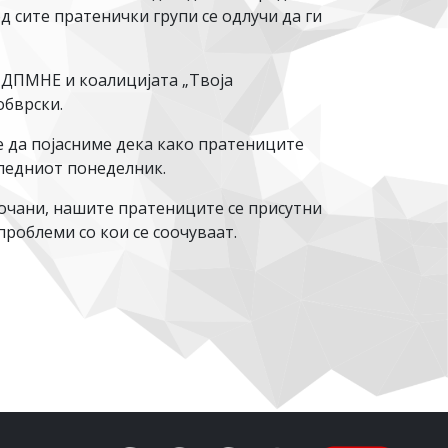
д сите пратенички групи се одлучи да ги
-ДПМНЕ и коалицијата „Твоја
обврски.
е да појасниме дека како пратениците
следниот понеделник.
очани, нашите пратениците се присутни
проблеми со кои се соочуваат.