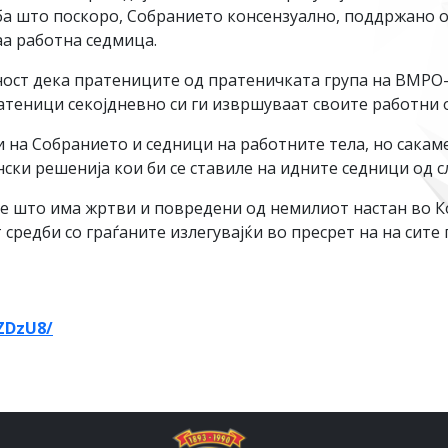
јба што поскоро, Собранието консензуално, поддржано о
аа работна седмица.
вност дека пратениците од пратеничката група на ВМРО
атеници секојдневно си ги извршуваат своите работни 
 на Собранието и седници на работните тела, но сакам
ски решенија кои би се ставиле на идните седници од 
е што има жртви и повредени од немилиот настан во К
редби со граѓаните излегувајќи во пресрет на на сите 
ZDzU8/