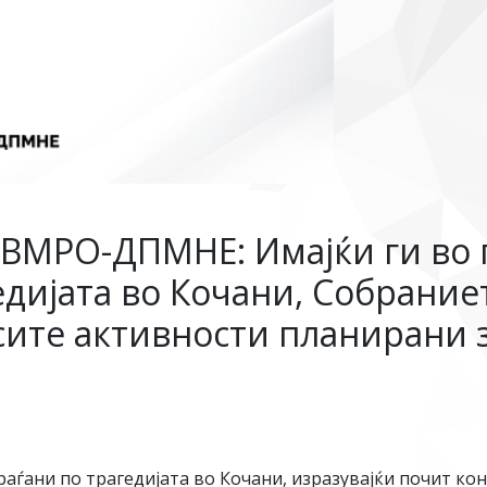
 ВМРО-ДПМНЕ: Имајќи ги во 
едијата во Кочани, Собрание
сите активности планирани 
граѓани по трагедијата во Кочани, изразувајќи почит ко