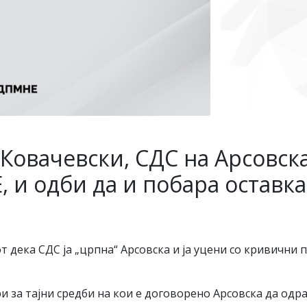
 Ковачевски, СДС на Арсовск
и одби да и побара оставк
т дека СДС ја „црпна“ Арсовска и ја уцени со кривични 
 за тајни средби на кои е договорено Арсовска да одра