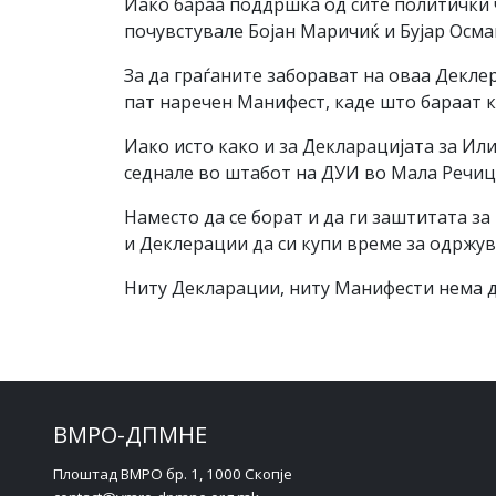
Иако бараа поддршка од сите политички чи
почувстувале Бојан Маричиќ и Бујар Осма
За да граѓаните заборават на оваа Декле
пат наречен Манифест, каде што бараат к
Иако исто како и за Декларацијата за Или
седнале во штабот на ДУИ во Мала Речица
Наместо да се борат и да ги заштитата з
и Деклерации да си купи време за одржув
Ниту Декларации, ниту Манифести нема да
ВМРО-ДПМНЕ
Плоштад ВМРО бр. 1, 1000 Скопје