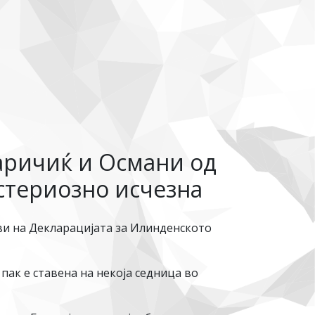
аричиќ и Османи од
истериозно исчезна
ави на Декларацијата за Илинденското
 пак е ставена на некоја седница во