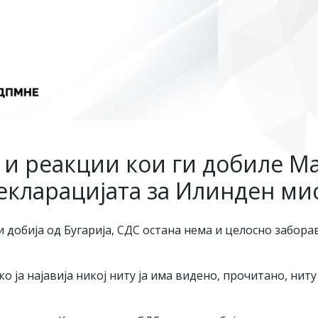
 и реакции кои ги добиле М
Декларацијата за Илинден м
 добија од Бугарија, СДС остана нема и целосно забор
о ја најавија никој ниту ја има видено, прочитано, ниту