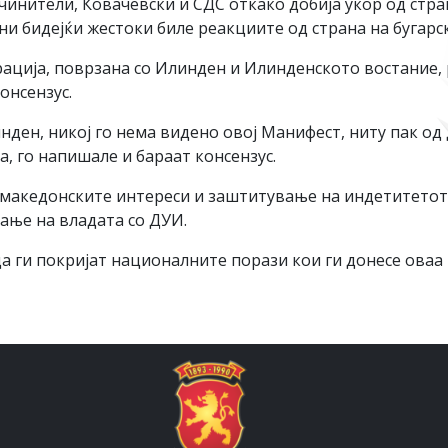
нители, Ковачевски и СДС откако добија укор од страна
ни бидејќи жестоки биле реакциите од страна на бугарск
рација, поврзана со Илинден и Илинденското востание,
онсензус.
нден, никој го нема видено овој Манифест, ниту пак од 
, го напишале и бараат консензус.
а македонските интереси и заштитување на индетитетот 
ање на владата со ДУИ.
 ги покријат националните порази кои ги донесе оваа 