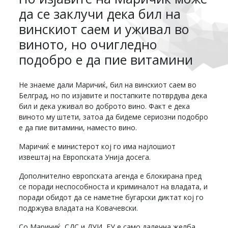
да се заклучи дека бил на
винскиот саем и уживал во
виното, но очигледно
подобро е да пие витамини
Не знаеме дали Маричиќ, бил на винскиот саем во
Белград, но по изјавите и постапките потврдува дека
бил и дека уживал во доброто вино. Факт е дека
виното му штети, затоа да бидеме сериозни подобро
е да пие витамини, наместо вино.
Маричиќ е министерот кој го има најлошиот
извештај на Европската Унија досега.
Дополнително европската агенда е блокирана пред
се поради неспособноста и криминалот на владата, и
поради обидот да се наметне бугарски диктат кој го
подржува владата на Ковачевски.
Со Маричиќ, СДС и ДУИ, ЕУ е само далечна желба