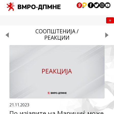
Me
СООПШТЕНИЈА /
РЕАКЦИИ
21.11.2023
По изјавите на Маричиќ може