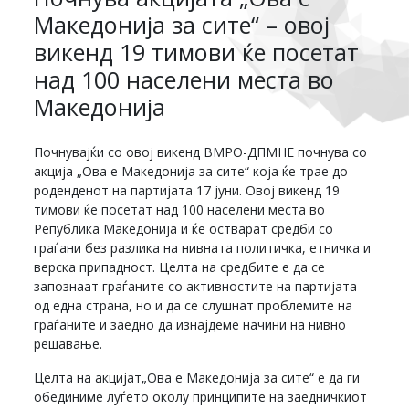
Македонија за сите“ – овој
викенд 19 тимови ќе посетат
над 100 населени места во
Македонија
Почнувајќи со овој викенд ВМРО-ДПМНЕ почнува со
акција „Ова е Македонија за сите“ која ќе трае до
роденденот на партијата 17 јуни. Овој викенд 19
тимови ќе посетат над 100 населени места во
Република Македонија и ќе остварат средби со
граѓани без разлика на нивната политичка, етничка и
верска припадност. Целта на средбите е да се
запознаат граѓаните со активностите на партијата
од една страна, но и да се слушнат проблемите на
граѓаните и заедно да изнајдеме начини на нивно
решавање.
Целта на акцијат„Ова е Македонија за сите“ е да ги
обединиме луѓето околу принципите на заедничкиот