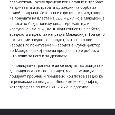
патриотизам, околу промени кои насушно и требаат
на државата и потребата од заедничка борба за
подобра иднина. Сето ова е спротивност и одговор
на понудата на власта на СДС и ДУИ која Македонија
ја носи во беда, понижувања, сиромаштија и
иселување. ВМРО-ДПМНЕ нуди концепт на работа,
вредности и идеал за напредна Македонија. Тоа ќе го
постигнеме заедно со народот, затоа што ние
народот го почитуваме и народот е клучен фактор
во Македонија кој знае да процени што е добро, а
што лошо за него и за државата.
Ги повикуваме граѓаните да се вклучат во акцијата и
да придонесат со својата идеа, мислење или да
лоцираат проблем и предизвик, кои потоа заедно ќе
ги решаваме со цел да ја обновиме Македонија од
катастрофата во која СДС и ДУИ ја доведоа.