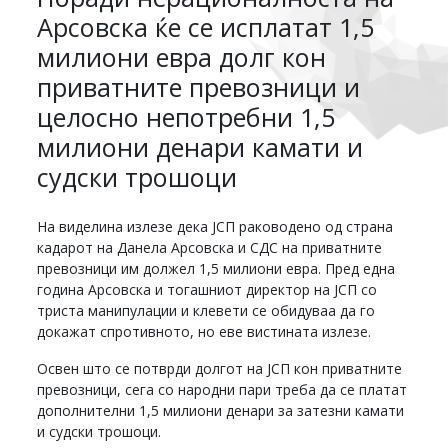
Арсовска ќе се исплатат 1,5
милиони евра долг кон
приватните превозници и
целосно непотребни 1,5
милиони денари камати и
судски трошоци
На виделина излезе дека ЈСП раководено од страна
кадарот на Данела Арсовска и СДС на приватните
превозници им должел 1,5 милиони евра. Пред една
година Арсовска и тогашниот директор на ЈСП со
триста манипулации и клевети се обидуваа да го
докажат спротивното, но еве вистината излезе.
Освен што се потврди долгот на ЈСП кон приватните
превозници, сега со народни пари треба да се платат
дополнителни 1,5 милиони денари за затезни камати
и судски трошоци.