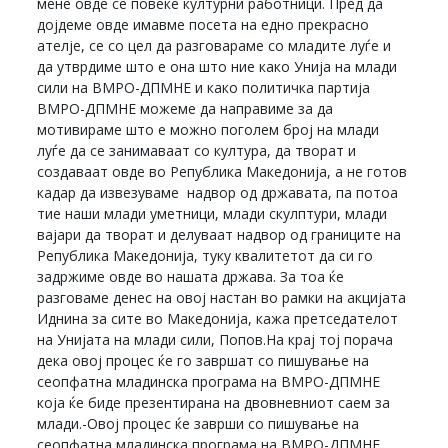
мене овде се повеќе културни работници. Пред да
дојдеме овде имавме посета на едно прекрасно
ателје, се со цел да разговараме со младите луѓе и
да утврдиме што е она што ние како Унија на млади
сили на ВМРО-ДПМНЕ и како политичка партија
ВМРО-ДПМНЕ можеме да направиме за да
мотивираме што е можно поголем број на млади
луѓе да се занимаваат со култура, да творат и
создаваат овде во Република Македонија, а не готов
кадар да извезуваме надвор од државата, па потоа
тие наши млади уметници, млади скулптури, млади
вајари да творат и делуваат надвор од границите на
Република Македонија, туку квалитетот да си го
задржиме овде во нашата држава. За тоа ќе
разговаме денес на овој настан во рамки на акцијата
Иднина за сите во Македонија, кажа претседателот
на Унијата на млади сили, Попов.На крај тој порача
дека овој процес ќе го завршат со пишување на
сеопфатна младинска програма на ВМРО-ДПМНЕ
која ќе биде презентирана на двовневниот саем за
млади.-Овој процес ќе заврши со пишување на
сеопфатна младинска програма на ВМРО-ДПМНЕ,