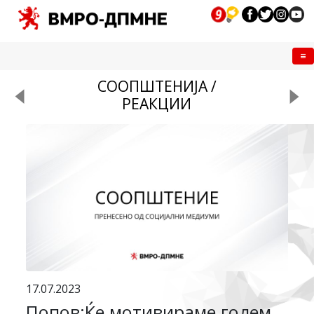
Me
СООПШТЕНИЈА /
РЕАКЦИИ
17.07.2023
Попов:Ќе мотивираме голем