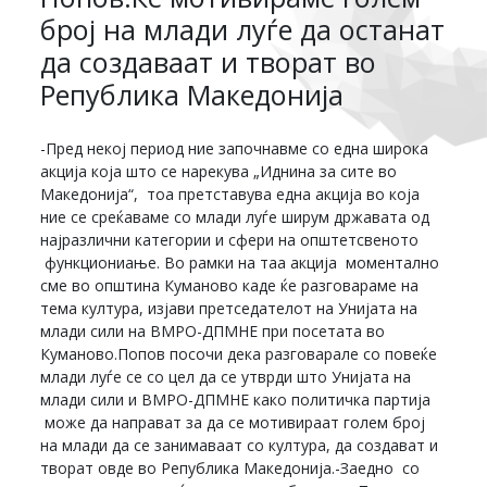
број на млади луѓе да останат
да создаваат и творат во
Република Македонија
-Пред некој период ние започнавме со една широка
акција која што се нарекува „Иднина за сите во
Македонија“, тоа претставува една акција во која
ние се среќаваме со млади луѓе ширум државата од
најразлични категории и сфери на општетсвеното
функциониање. Во рамки на таа акција моментално
сме во општина Куманово каде ќе разговараме на
тема култура, изјави претседателот на Унијата на
млади сили на ВМРО-ДПМНЕ при посетата во
Куманово.Попов посочи дека разговарале со повеќе
млади луѓе се со цел да се утврди што Унијата на
млади сили и ВМРО-ДПМНЕ како политичка партија
може да направат за да се мотивираат голем број
на млади да се занимаваат со култура, да создават и
творат овде во Република Македонија.-Заедно со