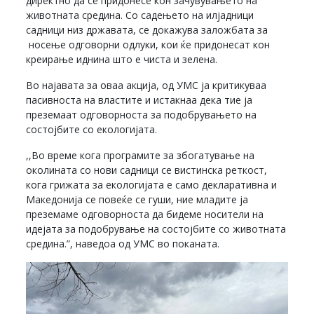
директно да се придонесе кон зачувувањето на
животната средина. Со садењето на илјадници
садници низ државата, се докажува заложбата за
носење одговорни одлуки, кои ќе придонесат кон
креирање иднина што е чиста и зелена.
Во најавата за оваа акција, од УМС ја критикуваа
пасивноста на властите и истакнаа дека тие ја
преземаат одговорноста за подобрувањето на
состојбите со екологијата.
,,Во време кога програмите за збогатување на
околината со нови садници се вистинска реткост,
кога грижата за екологијата е само декларативна и
Македонија се повеќе се гуши, ние младите ја
преземаме одговорноста да бидеме носители на
идејата за подобрување на состојбите со животната
средина.”, наведоа од УМС во поканата.