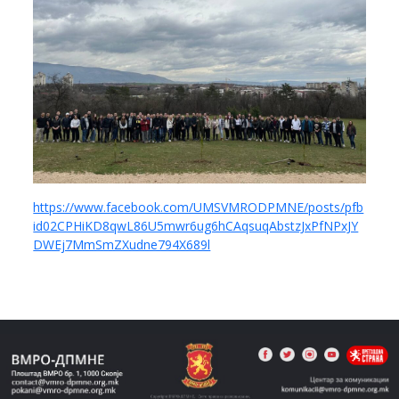
https://www.facebook.com/UMSVMRODPMNE/posts/pfb
id02CPHiKD8qwL86U5mwr6ug6hCAqsuqAbstzJxPfNPxJY
DWEj7MmSmZXudne794X689l