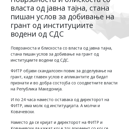
власта од јавна тајна, стана
пишан услов за добивање на
грант од институциите
водени од СДС
Поврзаноста и блискоста со власта од јавна тајна,
стана пишан услов за добивање на грант од
институциите водени од СДС.
ФИТР објави скандалозен повик за доделување на
грант, каде главен услов е апликантите да бидат
признати и во добра состојба со соодветните власти
на Република Македонија.
И по 24 часа наместо оставака од директорот на
ФИТР, има молк од институцијата. А молчи и
Ковачевски.
Наместо да се кријат и директорот на ФИТР и
Ковачевски да кажат кој е тој документ со кој се