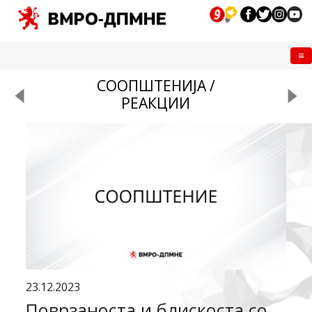
Me
СООПШТЕНИЈА /
РЕАКЦИИ
23.12.2023
Поврзаноста и блискоста со