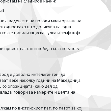
скористам на следниов начин:
!!
ечник, вадењето на полови мали органи на
ен однос како што доликува на една
 која е цивилизациска лулка и земја која
ле првиот настап и победа која по многу
арод е доволно интелегентен, да
ваат веќе неколку години на Македонија.
 со опозицијата (како дел од
влада, говори за намерите и целта на
лжам по вистинскиот пат, по патот за кој