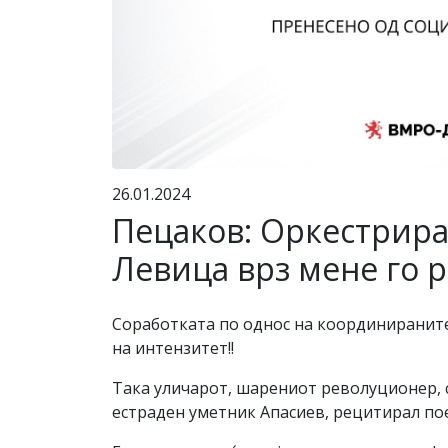
26.01.2024
Пецаков: Оркестрира
Левица врз мене го 
Соработката по однос на координираните
на интензитет!!
Така уличарот, шарениот револуционер, с
естраден уметник Апасиев, рецитирал поез