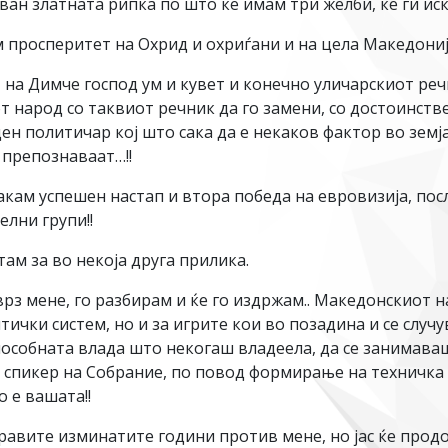
 Јован златната рипка по што ќе имам три желби, ќе ги и
ам просперитет на Охрид и охриѓани и на цела Македонија
ајт на Димче господ ум и кувет и конечно уличарскиот р
 народ со таквиот речник да го замени, со достоинств
ен политичар кој што сака да е некаков фактор во земја
 препознаваат…!!
осакам успешен настап и втора победа на евровизија, пос
лни групи!!
ам за во некоја друга прилика.
з мене, го разбирам и ќе го издржам.. Македонскиот н
ички систем, но и за игрите кои во позадина и се случу
пособната влада што некогаш владеела, да се занимаваш
а спикер на Собрание, по повод формирање на техничка 
 е вашата!!
равите изминатите години против мене, но јас ќе продо