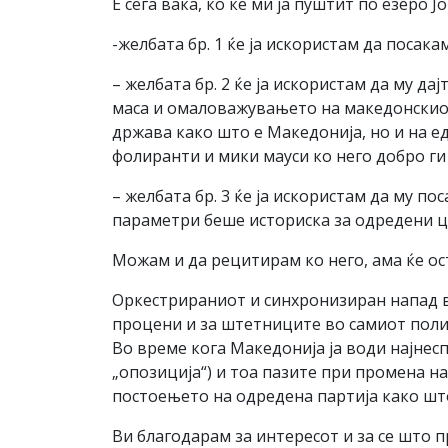
Е сега вака, ко ќе ми ја пуштит по езеро
-желбата бр. 1 ќе ја искористам да посак
– желбата бр. 2 ќе ја искористам да му д
маса и омаловажувањето на македонскиот
држава како што е Македонија, но и на ед
фолиранти и мики мауси ко него добро ги
– желбата бр. 3 ќе ја искористам да му п
параметри беше историска за одредени це
Можам и да рецитирам ко него, ама ќе ост
Оркестрираниот и синхронизиран напад вр
процени и за штетниците во самиот полит
Во време кога Македонија ја води најнес
„опозиција“) и тоа пазите при промена н
постоењето на одредена партија како што
Ви благодарам за интересот и за се што п