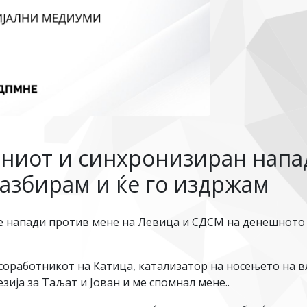
ниот и синхронизиран напад
разбирам и ќе го издржам
 напади против мене на Левица и СДСМ на денешното г
оработникот на Катица, катализатор на носењето на вл
ија за Таљат и Јован и ме спомнал мене..