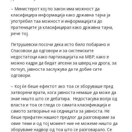
– Министерот кој по закон има можност да
класифицира информација како државна тајна ја
употребил таа можност и информацијата до
пратениците ја класифицирал како државна тајна,
рече тој.
Петрушевски посочи дека исто било побарано и
Спасовски да одговори и за системските
недостатоци како партизацијата на МВР; како е
можно кадри да бидат апсени за шверц на дрога, за
поткуп, јавноста заслужува да ги добие сите
одговори.
– Кој ќе беше ефектот ако тоа се зборуваше пред
затворени врати, кога јавноста немаше да може да
знае ништо што се дебатира. Недостасува волја од
власта и тоа се гледа со самата класификација и
самото затворање на седницата за јавноста. Не
беше прифатен нашиот предлог да разговараме за
овие теми и од тој момент ние не можеме ништо да
зборуваме надвор од тоа што се разговарало. Се