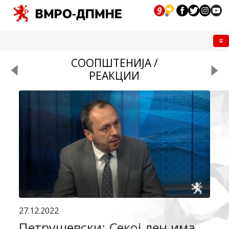
Me
СООПШТЕНИЈА /
РЕАКЦИИ
27.12.2022
Петрушевски: Секој ден има