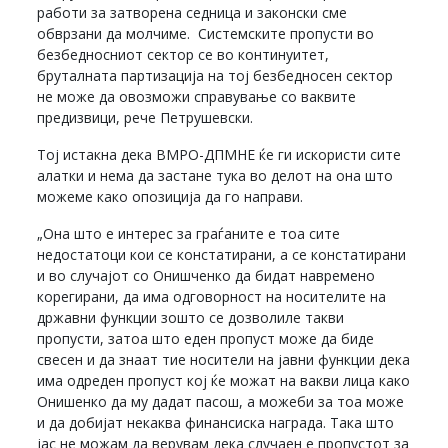
работи за затворена седница и законски сме
обврзани да молчиме. Системските пропусти во
безбедносниот сектор се во континуитет,
бруталната партизација на тој безбедносен сектор
не може да овозможи справување со ваквите
предизвици, рече Петрушевски.
Тој истакна дека ВМРО-ДПМНЕ ќе ги искористи сите
алатки и нема да застане тука во делот на она што
можеме како опозиција да го направи.
„Она што е интерес за граѓаните е тоа сите
недостатоци кои се констатирани, а се констатирани
и во случајот со Онишченко да бидат навремено
корегирани, да има одговорност на носителите на
државни функции зошто се дозволиле такви
пропусти, затоа што еден пропуст може да биде
свесен и да знаат тие носители на јавни функции дека
има одреден пропуст кој ќе можат на вакви лица како
Онишенко да му дадат пасош, а можеби за тоа може
и да добијат некаква финансиска награда. Така што
јас не можам да верувам дека случаен е пропустот за