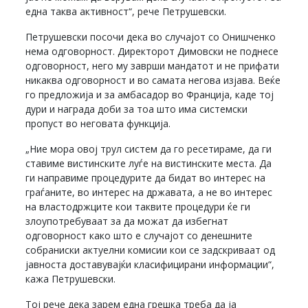
една таква активност“, рече Петрушевски.
Петрушевски посочи дека во случајот со Онишченко
нема одговорност. Директорот Димовски не поднесе
одговорност, него му заврши мандатот и не прифати
никаква одговорност и во самата негова изјава. Веќе
го предложија и за амбасадор во Франција, каде тој
дури и награда доби за тоа што има системски
пропуст во неговата функција.
„Ние мора овој трул систем да го ресетираме, да ги
ставиме вистинските луѓе на вистинските места. Да
ги направиме процедурите да бидат во интерес на
граѓаните, во интерес на државата, а не во интерес
на властодржците кои таквите процедури ќе ги
злоупотребуваат за да можат да избегнат
одговорност како што е случајот со денешните
собраниски актуелни комисии кои се задскриваат од
јавноста доставувајќи класифицирани информации“,
кажа Петрушевски.
Тој рече дека зарем една грешка треба да ја