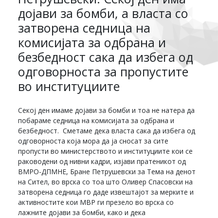
дојави за бомби, а власта со
затворена седница на
комисијата за одбрана и
безбедност сака да избега од
одговорноста за пропустите
во институциите
Секој ден имаме дојави за бомби и тоа не натера да
побараме седница на комисијата за одбрана и
безбедност. Сметаме дека власта сака да избега од
одговорноста која мора да ја сносат за сите
пропусти во министерството и институциите кои се
раководени од нивни кадри, изјави пратеникот од
ВМРО-ДПМНЕ, Бране Петрушевски за Тема на денот
на Сител, во врска со тоа што Оливер Спасовски на
затворена седница го даде извештајот за мерките и
активностите кои МВР ги презело во врска со
лажните дојави за бомби, како и дека