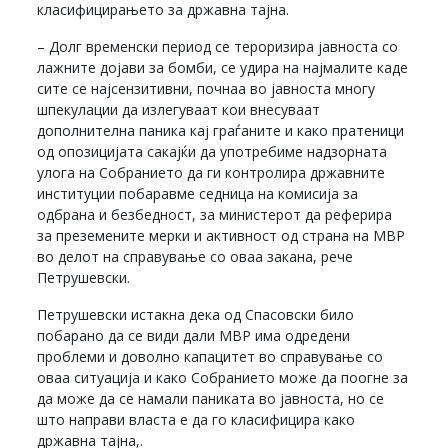
класифицирањето за државна тајна.
– Долг временски период се тероризира јавноста со
лажните дојави за бомби, се удира на најмалите каде
сите се најсензитивни, почнаа во јавноста многу
шпекулации да излегуваат кои внесуваат
дополнителна паника кај граѓаните и како пратеници
од опозицијата сакајќи да употребиме надзорната
улога на Собранието да ги контролира државните
институции побаравме седница на комисија за
одбрана и безбедност, за министерот да реферира
за преземените мерки и активност од страна на МВР
во делот на справување со оваа закана, рече
Петрушевски.
Петрушевски истакна дека од Спасовски било
побарано да се види дали МВР има одредени
проблеми и доволно капацитет во справување со
оваа ситуација и како Собранието може да поогне за
да може да се намали паниката во јавноста, но се
што направи власта е да го класифицира како
државна тајна,.