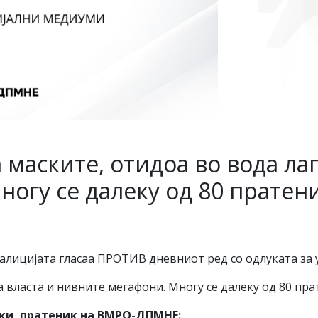
маските, отидоа во вода лаг
ногу се далеку од 80 пратен
ицијата гласаа ПРОТИВ дневниот ред со одлуката за 
а власта и нивните мегафони. Многу се далеку од 80 пра
ски, пратеник на ВМРО-ДПМНЕ: