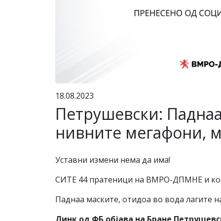
18.08.2023
Петрушевски: Паднаа 
нивните мегафони, м
Уставни измени нема да има!
СИТЕ 44 пратеници на ВМРО-ДПМНЕ и коал
Паднаа маските, отидоа во вода лагите н
Линк од ФБ објава на Бране Петрушев