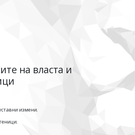
ите на власта и
ици
уставни измени.
теници.