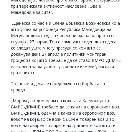
при теренската активност насловена „Ова е
Македонија за сите“.
„Денеска со нас е и Елена Доцевска Божиновска која
што успеа да ја победи Република Македонија на
Меѓународниот суд за човекови права во врска со
случајот 27 април. Тоа е само уште еден доказ дека
ќе следат уште многу пресуди со кои што се
докажува дека 27 април е политички монтиран
процес за кој што требаше да се ставо ВМРО-ДПМНЕ
на колена за да успеат уставните измени“, нагласи
пратеникот.
Тој посочи дека се продолжува со борбата за
правда.
„Морам да одговорам на колегата Каевски дека
ВМРО-ДПМНЕ требало да се качи на европскиот воз.
ВМРО-ДПМНЕ одамна е качено на европскиот воз,
возот на кој што се вози СДСМ е товарен воз и тој
воз е натоварен со парите на граѓаните кои што ги
пљачкаат ДУИ и СДС. Тој воз го управува ДУИ, а на