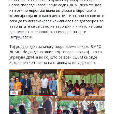
негов спореден вагон само седи СДСМ. Дека тој воз
не вози по европски шини им укажа и Европската
комисија која што кажа дека петте закони со кои што
сака да го легализираат криминалот со договорот за
автопатите се се само не европски и никако не смеат
да поминат со европско знаменце“, нагласи
Петрушевски.
Тој додаде дека за многу скоро време откако ВМРО-
ДПМНЕ ќе дојде на власт тој товарен воз кој што го
управува ДУИ, а во кој што се вози СДСМ ќе биде
истоварен конкретно на станицата во Идризово.