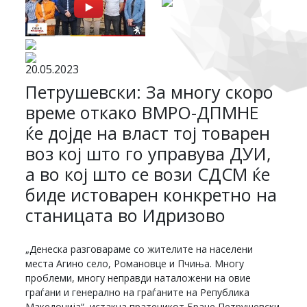
20.05.2023
Петрушевски: За многу скоро
време откако ВМРО-ДПМНЕ
ќе дојде на власт тој товарен
воз кој што го управува ДУИ,
а во кој што се вози СДСМ ќе
биде истоварен конкретно на
станицата во Идризово
„Денеска разговараме со жителите на населени
места Агино село, Романовце и Пчиња. Многу
проблеми, многу неправди наталожени на овие
граѓани и генерално на граѓаните на Република
Македонија“, истакна пратеникот Бране Петрушевски