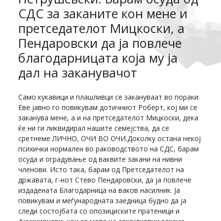
СДС за заканите кон мене и
претседателот Мицкоски, а
Пендаровски да ја повлече
благодарницата која му ја
дал на заканувачот
Само кукавици и плашливци се закануваат во пораки.
Еве јавно го повикувам дотичниот Роберт, кој ми се
заканува мене, а и на претседателот Мицкоски, дека
ќе ни ги ликвидирал нашите семејства, да се
сретнеме ЛИЧНО, ОЧИ ВО ОЧИ.Доколку остана некој
психички нормален во раководството на СДС, барам
осуда и оградување од ваквите закани на нивни
членови. Исто така, барам од Претседателот на
државата, г-нот Стево Пендаровски, да ја повлече
издадената Благодарница на ваков насилник. Ја
повикувам и меѓународната заедница будно да ја
следи состојбата со опозициските пратеници и