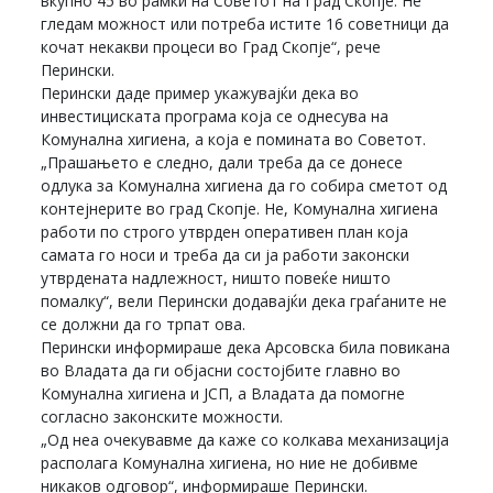
вкупно 45 во рамки на Советот на Град Скопје. Не
гледам можност или потреба истите 16 советници да
кочат некакви процеси во Град Скопје“, рече
Перински.
Перински даде пример укажувајќи дека во
инвестициската програма која се однесува на
Комунална хигиена, а која е помината во Советот.
„Прашањето е следно, дали треба да се донесе
одлука за Комунална хигиена да го собира сметот од
контејнерите во град Скопје. Не, Комунална хигиена
работи по строго утврден оперативен план која
самата го носи и треба да си ја работи законски
утврдената надлежност, ништо повеќе ништо
помалку“, вели Перински додавајќи дека граѓаните не
се должни да го трпат ова.
Перински информираше дека Арсовска била повикана
во Владата да ги објасни состојбите главно во
Комунална хигиена и ЈСП, а Владата да помогне
согласно законските можности.
„Од неа очекувавме да каже со колкава механизација
располага Комунална хигиена, но ние не добивме
никаков одговор“, информираше Перински.