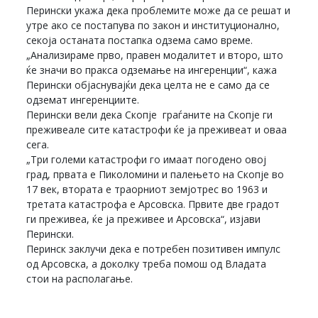
Перински укажа дека проблемите може да се решат и
утре ако се постапува по закон и институционално,
секоја останата постапка одзема само време.
„Анализираме прво, правен модалитет и второ, што
ќе значи во пракса одземање на ингеренции“, кажа
Перински објаснувајќи дека целта не е само да се
одземат ингеренциите.
Перински вели дека Скопје граѓаните на Скопје ги
преживеале сите катастрофи ќе ја преживеат и оваа
сега.
„Три големи катастрофи го имаат погодено овој
град, првата е Пиколомини и палењето на Скопје во
17 век, втората е траорниот земјотрес во 1963 и
третата катастрофа е Арсовска. Првите две градот
ги преживеа, ќе ја преживее и Арсовска“, изјави
Перински.
Перинск заклучи дека е потребен позитивен импулс
од Арсовска, а доколку треба помош од Владата
стои на располагање.