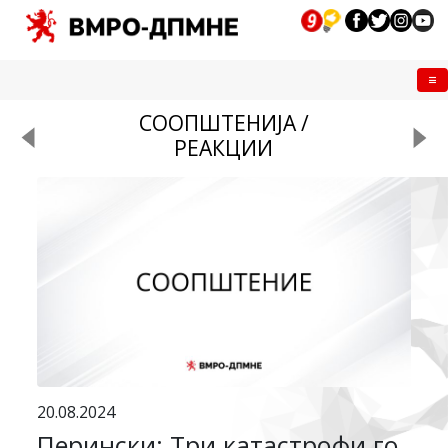
Me
СООПШТЕНИЈА /
РЕАКЦИИ
20.08.2024
Перински: Три катастрофи го