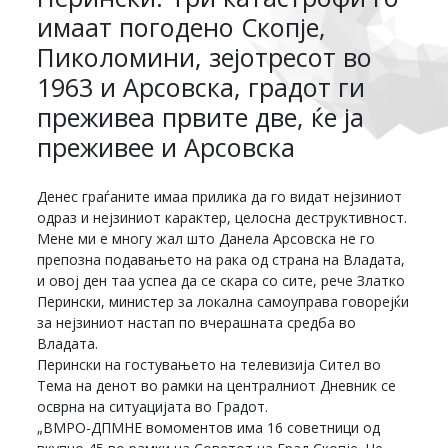
имаат погодено Скопје,
Пиколомини, зејотресот во
1963 и Арсовска, градот ги
преживеа првите две, ќе ја
преживее и Арсовска
Денес граѓаните имаа прилика да го видат нејзиниот
одраз и нејзиниот карактер, целосна деструктивност.
Мене ми е многу жал што Данела Арсовска не го
препозна подавањето на рака од страна на Владата,
и овој ден таа успеа да се скара со сите, рече Златко
Перински, министер за локална самоуправа говорејќи
за нејзиниот настап по вчерашната средба во
Владата.
Перински на гостувањето на телевизија Сител во
Тема на денот во рамки на централниот Дневник се
осврна на ситуацијата во Градот.
„ВМРО-ДПМНЕ вомоментов има 16 советници од