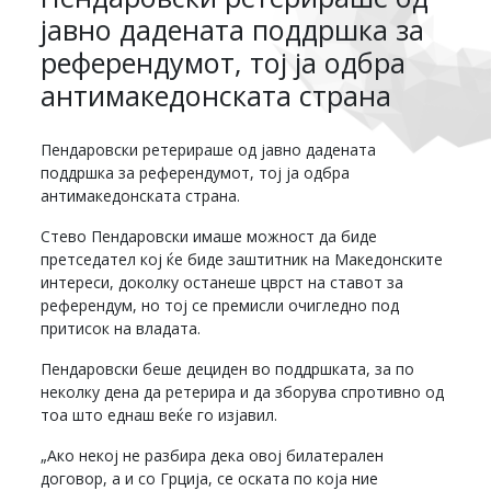
јавно дадената поддршка за
референдумот, тој ја одбра
антимакедонската страна
Пендаровски ретерираше од јавно дадената
поддршка за референдумот, тој ја одбра
антимакедонската страна.
Стево Пендаровски имаше можност да биде
претседател кој ќе биде заштитник на Македонските
интереси, доколку останеше цврст на ставот за
референдум, но тој се премисли очигледно под
притисок на владата.
Пендаровски беше дециден во поддршката, за по
неколку дена да ретерира и да зборува спротивно од
тоа што еднаш веќе го изјавил.
„Ако некој не разбира дека овој билатерален
договор, а и со Грција, се оската по која ние