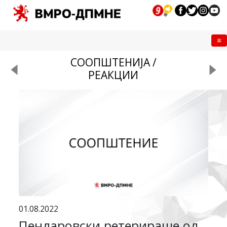
Me
СООПШТЕНИЈА /
РЕАКЦИИ
01.08.2022
Пендаровски ретерираше од