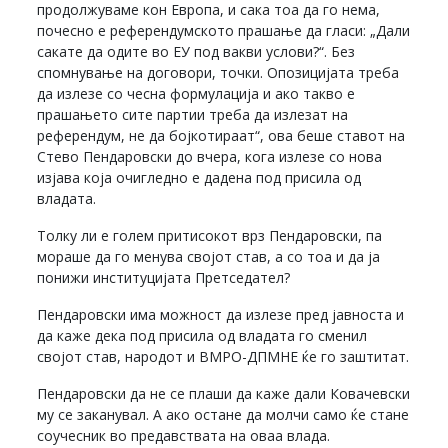
продолжуваме кон Европа, и сака тоа да го нема,
почесно е референдумското прашање да гласи: „Дали
сакате да одите во ЕУ под вакви услови?“. Без
спомнување на договори, точки. Опозицијата треба
да излезе со чесна формулација и ако такво е
прашањето сите партии треба да излезат на
референдум, не да бојкотираат“, ова беше ставот на
Стево Пендаровски до вчера, кога излезе со нова
изјава која очигледно е дадена под присила од
владата.
Толку ли е голем притисокот врз Пендаровски, па
мораше да го менува својот став, а со тоа и да ја
понижи институцијата Претседател?
Пендаровски има можност да излезе пред јавноста и
да каже дека под присила од владата го сменил
својот став, народот и ВМРО-ДПМНЕ ќе го заштитат.
Пендаровски да не се плаши да каже дали Ковачевски
му се заканувал. А ако остане да молчи само ќе стане
соучесник во предавствата на оваа влада.