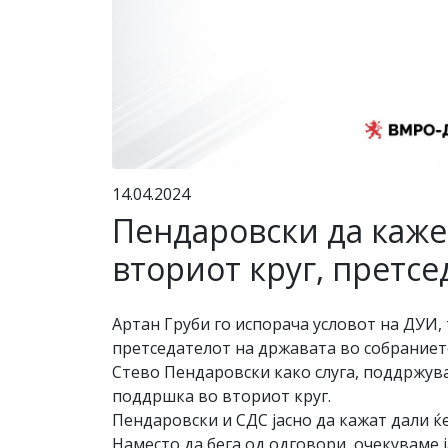
14.04.2024
Пендаровски да каже
вториот круг, претсе
Артан Груби го испорача условот на ДУИ, 
претседателот на државата во собраниет
Стево Пендаровски како слуга, поддржувач
поддршка во вториот круг.
Пендаровски и СДС јасно да кажат дали ќ
Наместо да бега од одговори, очекуваме ј