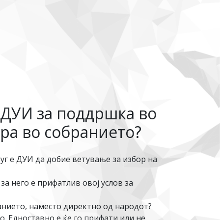
 ДУИ за поддршка во
ира во собранието?
руг е ДУИ да добие ветување за избор на
за него е прифатлив овој услов за
ранието, наместо директно од народот?
о. Едноставно е ќе го прифати или не