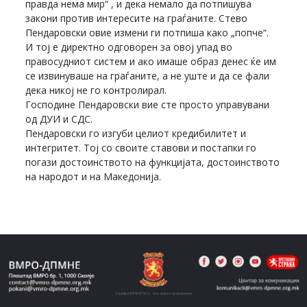
правда нема мир“ , и дека немало да потпишува
закони против интересите на граѓаните. Стево
Пендаровски овие измени ги потпиша како „попче“.
И тој е директно одговорен за овој упад во
правосудниот систем и ако имаше образ денес ќе им
се извинуваше на граѓаните, а не уште и да се фали
дека никој не го контролирал.
Господине Пендаровски вие сте просто управувани
од ДУИ и СДС.
Пендаровски го изгуби целиот кредибилитет и
интегритет. Тој со своите ставови и постапки го
погази достоинството на функцијата, достоинството
на народот и на Македонија.