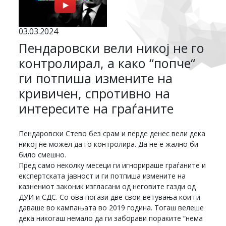
03.03.2024
Пендаровски вели никој не го
контролирал, а како “попче“
ги потпиша измените на
кривичен, спротивно на
интересите на граѓаните
Пендаровски Стево без срам и перде денес вели дека
никој не можел да го контролира. Да не е жално би
било смешно.
Пред само неколку месеци ги игнорираше граѓаните и
експертската јавност и ги потпиша измените на
казнениот законик изгласани од неговите газди од
ДУИ и СДС. Со ова погази две свои ветувања кои ги
даваше во кампањата во 2019 година. Тогаш велеше
дека никогаш немало да ги заборави пораките “нема