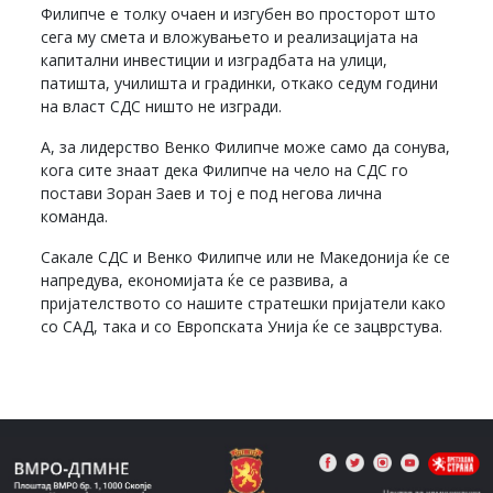
Филипче е толку очаен и изгубен во просторот што
сега му смета и вложувањето и реализацијата на
капитални инвестиции и изградбата на улици,
патишта, училишта и градинки, откако седум години
на власт СДС ништо не изгради.
А, за лидерство Венко Филипче може само да сонува,
кога сите знаат дека Филипче на чело на СДС го
постави Зоран Заев и тој е под негова лична
команда.
Сакале СДС и Венко Филипче или не Македонија ќе се
напредува, економијата ќе се развива, а
пријателството со нашите стратешки пријатели како
со САД, така и со Европската Унија ќе се зацврстува.