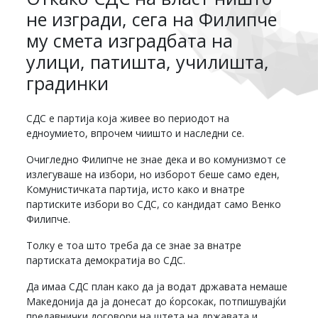
не изгради, сега на Филипче
му смета изградбата на
улици, патишта, училишта,
градинки
СДС е партија која живее во периодот на
едноумието, впрочем чиишто и наследни се.
Очигледно Филипче не знае дека и во комунизмот се
излегуваше на избори, но изборот беше само еден,
Комунистичката партија, исто како и внатре
партиските избори во СДС, со кандидат само Венко
Филипче.
Толку е тоа што треба да се знае за внатре
партиската демократија во СДС.
Да имаа СДС план како да ја водат државата немаше
Македонија да ја донесат до ќорсокак, потпишувајќи
предавнички договори на штета на државата и