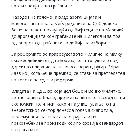
против волјата на граѓаните.
Народот на големо ја виде ароганцијата и
малограѓанштината меѓу редовите на СДС додека
беше на власт, почнувајќи од бифтеците на Маричиќ
до ароганцијата кон граѓаните на Шилегов и за тоа
одговорот од граѓаните го добија на изборите.
За реформите во правосудството Филипче најмалку
има кредибилитет да зборува, кога тој уште е под
директно влијание на неговиот верен другар, Зоран
Заев кој, кога беше премиер, се стави за претседател
на телото за судски реформи.
Владата на СДС, во која дел беше и Венко Филипче,
се тие коишто благодарение на нивните несоодветни
економски политики, како и на уништувањето на
енергетскиот сектор донесоа голема скапотија,
зголемување на цената на струјата и на
прехранбените производи кои го срозија стандардот
на граѓаните.