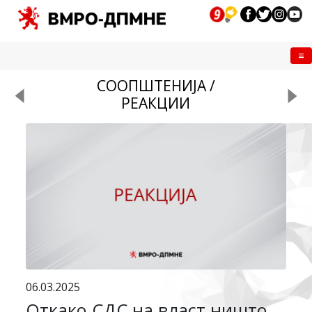
Me
СООПШТЕНИЈА /
РЕАКЦИИ
06.03.2025
Откако СДС на власт ништо