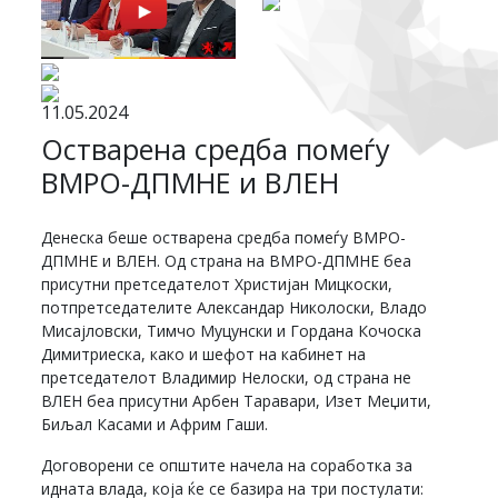
11.05.2024
Остварена средба помеѓу
ВМРО-ДПМНЕ и ВЛЕН
Денеска беше остварена средба помеѓу ВМРО-
ДПМНЕ и ВЛЕН. Од страна на ВМРО-ДПМНЕ беа
присутни претседателот Христијан Мицкоски,
потпретседателите Александар Николоски, Владо
Мисајловски, Тимчо Муцунски и Гордана Кочоска
Димитриеска, како и шефот на кабинет на
претседателот Владимир Нелоски, од страна не
ВЛЕН беа присутни Арбен Таравари, Изет Меџити,
Биљал Касами и Африм Гаши.
Договорени се општите начела на соработка за
идната влада, која ќе се базира на три постулати: