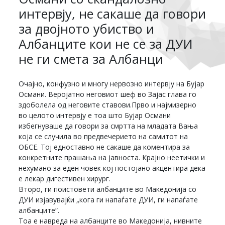
интервју, не сакаше да говори
за двојното убиство и
Албанците кои не се за ДУИ
не ги смета за Албанци
Очајно, конфузно и многу нервозно интервју на Бујар
Османи. Веројатно неговиот шеф во Зајас глава го
здоболела од неговите ставови.Прво и најмизерно
во целото интервју е тоа што Бујар Османи
избегнуваше да говори за смртта на младата Вања
која се случила во предвечерието на самитот на
ОБСЕ. Тој едноставно не сакаше да коментира за
конкретните прашања на јавноста. Крајно неетички и
нехумано за еден човек кој постојано акцентира дека
е лекар дигестивен хирург.
Второ, ги поистовети албанците во Македонија со
ДУИ изјавувајќи „кога ги напаѓате ДУИ, ги напаѓате
албанците“.
Тоа е навреда на албанците во Македонија, нивните