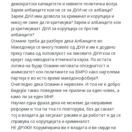
демократски капацитети и нивните политичка волја.
Зарем албанците кои не се за ДУИ не се албанци?
Зарем ДУИ има дозвола за криминал и корупција и
никој не смее да ги критикува? Зарем и албанците кои
ја критикуваат ДУИ за корупција се против
албанците?
Османи треба да разбере дека Албанците во
Македонија се многу повеќе од ДУИ и им е дојдено
преку глава од лоповлукот на ликовите ДУИ кои се
кријат зад наводната етничката кауза. По истата
логика на Бујар Османи неговата опседнатост и
анимозитет кон политиките на ВМРО како најголема
партија е во исто време македонофобија?!
Очигледно дека Османи е нервозен. И тоа не е добро
бидејќи такво поведение не приличи за еден човек, а
камо ли за еден МНР.
Научил една фраза дека не можеме да направиме
реформи и тоа па тоа го повторува, без да сакаат
тој и владата да засукаат ракави и да работат и да се
справува со корупцијата и криминалот.
НЕ ДРУЖЕ! Корумпирана ви е владата и ви смрди на