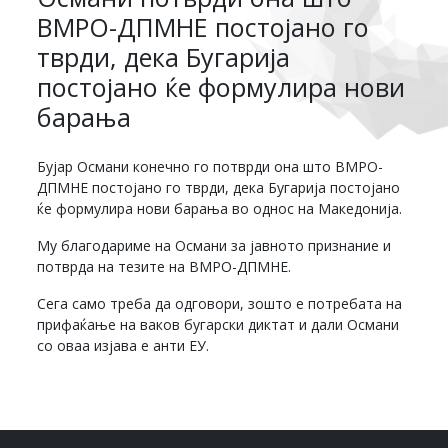
ВМРО-ДПМНЕ постојано го
тврди, дека Бугарија
постојано ќе формулира нови
барања
Бујар Османи конечно го потврди она што ВМРО-
ДПМНЕ постојано го тврди, дека Бугарија постојано
ќе формулира нови барањa во однос на Македонија.
Му благодариме на Османи за јавното признание и
потврда на тезите на ВМРО-ДПМНЕ.
Сега само треба да одговори, зошто е потребата на
прифаќање на ваков бугарски диктат и дали Османи
со оваа изјава е анти ЕУ.