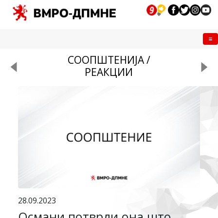
Me
СООПШТЕНИЈА /
РЕАКЦИИ
28.09.2023
Османи потврди она што