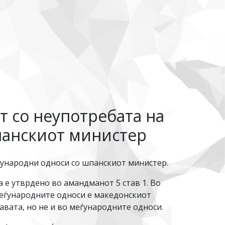
т со неупотребата на
панскиот министер
еѓународни односи со шпанскиот министер.
а е утврдено во амандманот 5 став 1. Во
 меѓународните односи е македонскиот
жавата, но не и во меѓународните односи.