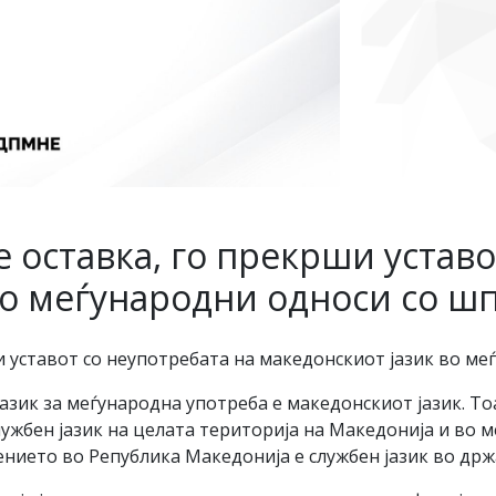
 оставка, го прекрши уставо
во меѓународни односи со ш
и уставот со неупотребата на македонскиот јазик во м
азик за меѓународна употреба е македонскиот јазик. То
службен јазик на целата територија на Македонија и во
елението во Република Македонија е службен јазик во др