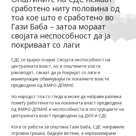
сработено ниту половина од
тоа кое што е сработено во
Гази Баба – затоа мораат
својата неспособност да ја
покриваат со лаги
СДС се крајно очајни. Својата неспособност на
централната власт, но и општините кои ги
раководат, сакаат да ја покријат со лаги и
манипулации обвинувајќи ги локалните власти
предводени од ВМРО-ДПМНЕ.
Но народот тоа го гледа и може да направи разлика
помеѓу работењето на локалната власт предводена
од ВМРО-ДПМНЕ и неспособноста и опструкциите на
централната власт предводени од ДУИ и СДС.
Кога се работи за општина Гази Баба, СДС направиле
огромна грешка, бидејќи ветени, а нереализирани