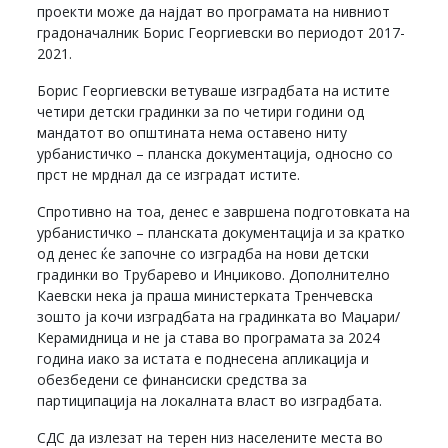
проекти може да најдат во програмата на нивниот
градоначалник Борис Георгиевски во периодот 2017-
2021.
Борис Георгиевски ветуваше изградбата на истите
четири детски градинки за по четири години од
мандатот во општината нема оставено ниту
урбанистичко – планска документација, односно со
прст не мрднал да се изградат истите.
Спротивно на тоа, денес е завршена подготовката на
урбанистичко – планската документација и за кратко
од денес ќе започне со изградба на нови детски
градинки во Трубарево и Инџиково. Дополнително
Каевски нека ја праша министерката Тренчевска
зошто ја кочи изградбата на градинката во Маџари/
Керамидница и не ја става во програмата за 2024
година иако за истата е поднесена апликација и
обезбедени се финансиски средства за
партиципација на локалната власт во изградбата.
СДС да излезат на терен низ населените места во