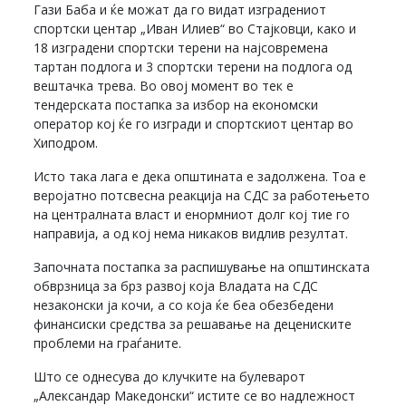
Гази Баба и ќе можат да го видат изградениот
спортски центар „Иван Илиев“ во Стајковци, како и
18 изградени спортски терени на најсовремена
тартан подлога и 3 спортски терени на подлога од
вештачка трева. Во овој момент во тек е
тендерската постапка за избор на економски
оператор кој ќе го изгради и спортскиот центар во
Хиподром.
Исто така лага е дека општината е задолжена. Тоа е
веројатно потсвесна реакција на СДС за работењето
на централната власт и енормниот долг кој тие го
направија, а од кој нема никаков видлив резултат.
Започната постапка за распишување на општинската
обврзница за брз развој која Владата на СДС
незаконски ја кочи, а со која ќе беа обезбедени
финансиски средства за решавање на децениските
проблеми на граѓаните.
Што се однесува до клучките на булеварот
„Александар Македонски“ истите се во надлежност