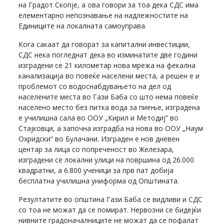
на Градот Скопје, а ова говори за тоа дека СДС има
елементарно непознавање на надлежностите на
Единиците на локалната самоуправа.
Кога сакаат да говорат за капитални инвестиции,
СДС нека погледнат дека во изминатите две години
изградени се 21 километар нова мрежа на фекална
канализација во повеќе населени места, а решен е и
проблемот со водоснабдувањето на дел од
населените места во Гази Баба со што нема повеќе
населено место без питка вода за пиење, изградена
е училишна сала во ООУ „Кирил и Методиј“ во
Стајковци, а започна изградба на нова во ООУ „Наум
Охридски“ во Булачани. Изграден е нов дневен
центар за лица со попреченост во Железара,
изградени се локални улици на површина од 26.000
квадратни, а 6.800 ученици за прв пат добија
бесплатна училишна униформа од Општината.
Резултатите во општина Гази Баба се видливи и СДС
со тоа не можат да се помират. Нервозни се бидејќи
нивните градоначалниците не можат да се пофалат