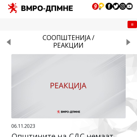
Me
СООПШТЕНИЈА /
РЕАКЦИИ
06.11.2023
Општините на СДС немаат