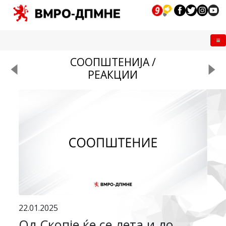
Me
СООПШТЕНИЈА /
РЕАКЦИИ
22.01.2025
Од Скопје ќе се лета и до