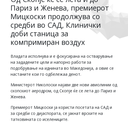
Париз и Женева, премиерот
Мицкоски продолжува со
средби во САД, Клинички
доби станица за
компримиран воздух
Владата исполнува и е фокусирана на остварување
на зададените цели и напорно работи за
подобрување на иднината во Македонија, а овие се
настаните кои го одбележаа денот.
Министерот Николоски најави две нови авиолинии од
скопскиот аеродром, од Скопје ќе се лета до Париз и
Женева.
Премиерот Мицкоски ја користи посетата на САД и
за средби со дијаспората, се јакнат врските на
татковината со иселениците.