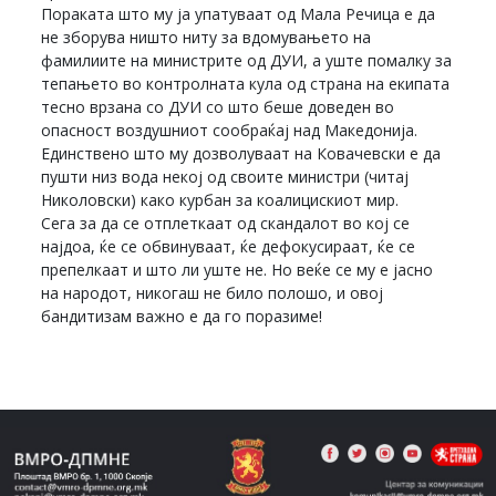
Пораката што му ја упатуваат од Мала Речица е да
не зборува ништо ниту за вдомувањето на
фамилиите на министрите од ДУИ, а уште помалку за
тепањето во контролната кула од страна на екипата
тесно врзана со ДУИ со што беше доведен во
опасност воздушниот сообраќај над Македонија.
Единствено што му дозволуваат на Ковачевски е да
пушти низ вода некој од своите министри (читај
Николовски) како курбан за коалицискиот мир.
Сега за да се отплеткаат од скандалот во кој се
најдоа, ќе се обвинуваат, ќе дефокусираат, ќе се
препелкаат и што ли уште не. Но веќе се му е јасно
на народот, никогаш не било полошо, и овој
бандитизам важно е да го поразиме!