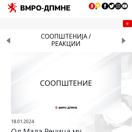
Me
СООПШТЕНИЈА /
РЕАКЦИИ
18.01.2024
Од Мала Речица му