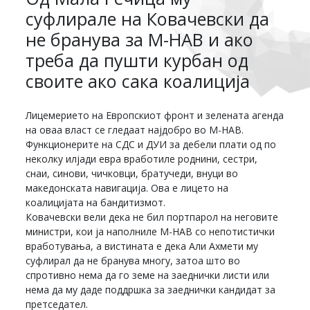
суфлирале на Ковачевски да
не бранува за М-НАВ и ако
треба да пушти курбан од
своите ако сака коалиција
Лицемерието на Европскиот фронт и зелената агенда
на оваа власт се гледаат најдобро во М-НАВ.
Функционерите на СДС и ДУИ за дебели плати од по
неколку илјади евра вработиле роднини, сестри,
снаи, синови, чичковци, братучеди, внуци во
македонската навигација. Ова е лицето на
коалицијата на бандитизмот.
Ковачевски вели дека не бил портпарол на неговите
министри, кои ја наполниле М-НАВ со непотистички
вработувања, а вистината е дека Али Ахмети му
суфлирал да не бранува многу, затоа што во
спротивно нема да го земе на заеднички листи или
нема да му даде поддршка за заеднички кандидат за
претседател.