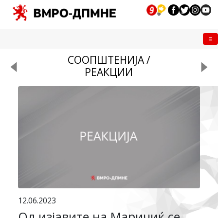
Me
СООПШТЕНИЈА /
РЕАКЦИИ
12.06.2023
Од изјавите на Маричиќ се