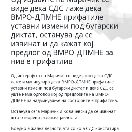
виде дека СДС лаже дека
ВМРО-ДПМНЕ прифатиле
уставни измени под бугарски
диктат, останува да се
извинат и да кажат кој
предлог од ВМРО-ДПМНЕ за
нив е прифатлив
Од интервјуто на Маричиќ се виде јасно дека СДС
лаже и манипулира дека ВМРО-ДПМНЕ прифатиле
уставни измени под бугарски диктат и дека СДС се
уште нема одговор кој од предлозите на ВМРО-
ДПМНЕ за надминување на состојбите е прифатлив.
Останува сега Маричиќ и Ковачевски да се извинат
што отворено ја лажеа јавноста.
Воедно е жална леснотијата со која СДС констатира