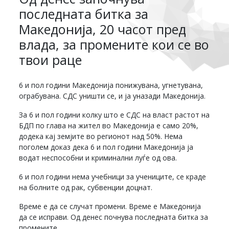
последната битка за
Македонија, 20 часот пред
влада, за промените кои се во
твои раце
6 и пол години Македонија понижувана, угнетувана,
ограбувана. СДС уништи се, и ја уназади Македонија.
За 6 и пол години колку што е СДС на власт растот на
БДП по глава на жител во Македонија е само 20%,
додека кај земјите во регионот над 50%. Нема
поголем доказ дека 6 и пол години Македонија ја
водат неспособни и криминални луѓе од ова.
6 и пол години нема учебници за учениците, се краде
на болните од рак, субвенции доцнат.
Време е да се случат промени. Време е Македонија
да се исправи. Од денес почнува последната битка за
промените.