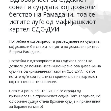
совет и судијата кој дозволи
бегство на Рамадани, тоа се
истите луѓе од мафијашкиот
картел СДС-ДУИ
Потребна е одговорност и разрешување на судијата
кој дозволи бегство и го пушти во домашен притвор
Блерим Рамадани.
Потребна е одговорност и на Судскиот совет кој
дозволи да помине несанкционирано ова дивеење на
судиите од криминалниот картел СДС-ДУИ. Тоа се
истите луѓе кои го штитат криминалот на картелот
кој го внесе на тие позиции.
Сега е и јасно, зошто СДС не се огради од
криминалот на струмичкиот судија Наќе Георгиев, кој
од обичен судија стана Врховен судија и призна вина
за барање на мито?