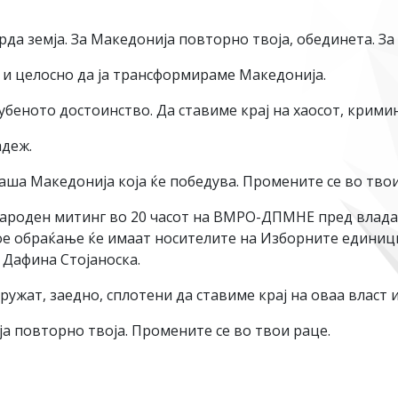
а земја. За Македонија повторно твоја, обединета. За 
 и целосно да ја трансформираме Македонија.
убеното достоинство. Да ставиме крај на хаосот, крими
адеж.
 наша Македонија која ќе победува. Промените се во твои
 народен митинг во 20 часот на ВМРО-ДПМНЕ пред влада
вое обраќање ќе имаат носителите на Изборните единиц
 Дафина Стојаноска.
ружат, заедно, сплотени да ставиме крај на оваа власт 
а повторно твоја. Промените се во твои раце.