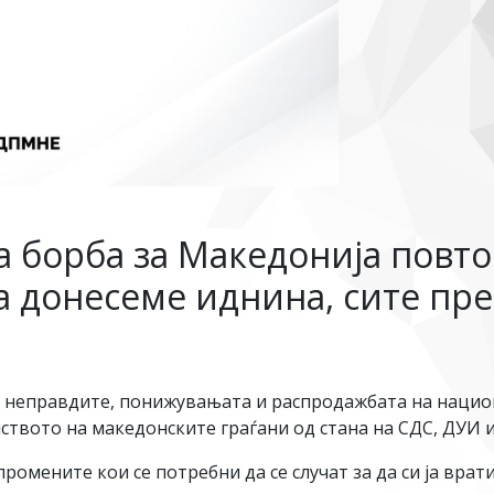
 борба за Македонија повторн
 донесеме иднина, сите пред
на неправдите, понижувањата и распродажбата на нацио
твото на македонските граѓани од стана на СДС, ДУИ 
ромените кои се потребни да се случат за да си ја врат