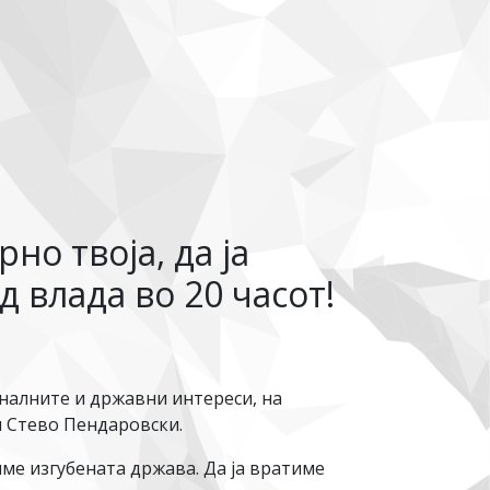
о твоја, да ја
 влада во 20 часот!
налните и државни интереси, на
и Стево Пендаровски.
име изгубената држава. Да ја вратиме