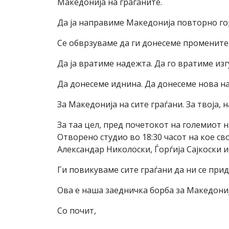
Македонија на граѓаните.
Да ја направиме Македонија повторно горд
Се обврзуваме да ги донесеме промените
Да ја вратиме надежта. Да го вратиме изг
Да донесеме иднина. Да донесеме нова н
За Македонија на сите граѓани. За твоја,
За таа цел, пред почетокот на големиот
Отворено студио во 18:30 часот на кое с
Александар Николоски, Ѓорѓија Сајкоски и
Ги повикуваме сите граѓани да ни се прид
Ова е наша заедничка борба за Македониј
Со почит,