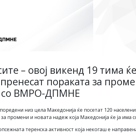
сите – овој викенд 19 тима ќ
а пренесат пораката за проме
а со ВМРО-ДПМНЕ
оредени низ цела Македонија ќе посетат 120 населени 
а за промени и новата надеж која Македонија ќе ја има
ајопсежната теренска активност која некогаш е направен