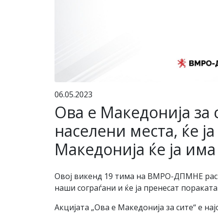
06.05.2023
Ова е Македонија за 
населени места, ќе ј
Македонија ќе ја им
Овој викенд 19 тима на ВМРО-ДПМНЕ расп
наши сограѓани и ќе ја пренесат поракат
Акцијата „Ова е Македонија за сите“ е н