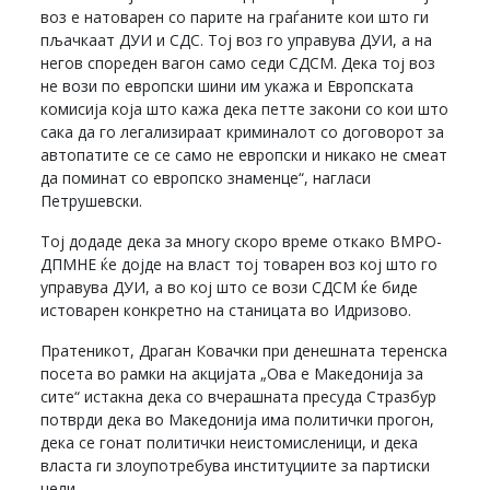
воз е натоварен со парите на граѓаните кои што ги
пљачкаат ДУИ и СДС. Тој воз го управува ДУИ, а на
негов спореден вагон само седи СДСМ. Дека тој воз
не вози по европски шини им укажа и Европската
комисија која што кажа дека петте закони со кои што
сака да го легализираат криминалот со договорот за
автопатите се се само не европски и никако не смеат
да поминат со европско знаменце“, нагласи
Петрушевски.
Тој додаде дека за многу скоро време откако ВМРО-
ДПМНЕ ќе дојде на власт тој товарен воз кој што го
управува ДУИ, а во кој што се вози СДСМ ќе биде
истоварен конкретно на станицата во Идризово.
Пратеникот, Драган Ковачки при денешната теренска
посета во рамки на акцијата „Ова е Македонија за
сите“ истакна дека со вчерашната пресуда Стразбур
потврди дека во Македонија има политички прогон,
дека се гонат политички неистомисленици, и дека
власта ги злоупотребува институциите за партиски
цели.