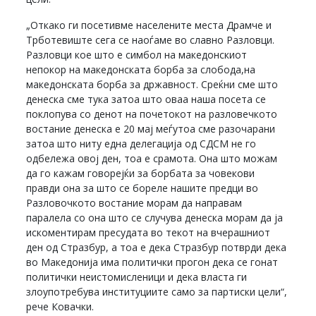
„Откако ги посетивме населените места Драмче и
Трботевиште сега се наоѓаме во славно Разловци.
Разловци кое што е симбол на македонскиот
непокор на македонската борба за слобода,на
македонската борба за државност. Среќни сме што
денеска сме тука затоа што оваа наша посета се
поклопува со денот на почетокот на разловечкото
востание денеска е 20 мај меѓутоа сме разочарани
затоа што ниту една делегација од СДСМ не го
одбележа овој ден, тоа е срамота. Она што можам
да го кажам говорејќи за борбата за човекови
правди она за што се бореле нашите предци во
Разловочкото востание морам да направам
паралела со она што се случува денеска морам да ја
искоментирам пресудата во текот на вчерашниот
ден од Стразбур, а тоа е дека Стразбур потврди дека
во Македонија има политички прогон дека се гонат
политички неистомисленици и дека власта ги
злоупотребува институциите само за партиски цели“,
рече Ковачки.