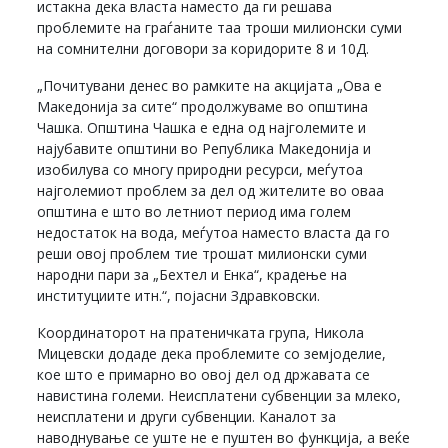
истакна дека власта наместо да ги решава
проблемите на граѓаните таа троши милионски суми
на сомнителни договори за коридорите 8 и 10Д.
„Почитувани денес во рамките на акцијата „Ова е
Македонија за сите“ продолжуваме во општина
Чашка. Општина Чашка е една од најголемите и
најубавите општини во Република Македонија и
изобилува со многу природни ресурси, меѓутоа
најголемиот проблем за дел од жителите во оваа
општина е што во летниот период има голем
недостаток на вода, меѓутоа наместо власта да го
реши овој проблем тие трошат милионски суми
народни пари за „Бехтел и Енка“, крадење на
институциите итн.“, појасни Здравковски.
Координаторот на пратеничката група, Никола
Мицевски додаде дека проблемите со земјоделие,
кое што е примарно во овој дел од државата се
навистина големи. Неисплатени субвенции за млеко,
неисплатени и други субвенции. Каналот за
наводнување се уште не е пуштен во функција, а веќе