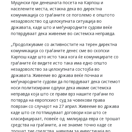
Муцунски при денешната посета на Карпош и
населените места, истакна дека во директна
комуникација со граѓаните се поголемо е општото
незадоволство од целокупната ситуација во
државата, каде што и меѓународните судови веќе
потврдуваат дека живееме во системска неправда.
„Продолжуваме со активностите на терен директна
комуникација со граѓаните денес сме во скопски
Карпош каде што исто така кога ќе комуницирате со
граѓаните ќе видите исто така има едно општо
незадоволство за целокупната состојба во
државата. Живееме во држава веќе почнаа и
меѓународните судови да потврдуваат дека системот
носи политизирани одлуки дека имаме системска
неправда која што се прави врз нашите граѓани по
потврда на европскиот суд за човекови права
поврзан со случајот на 27 април. Живееме во држава
каде што се потпишуваат договори кои што се
класифицираат, повеќе од милијарда евра се трошат
средства на граѓаните, а не знаеме точно каде се
трошат тие средства, навидум за инвестиција во