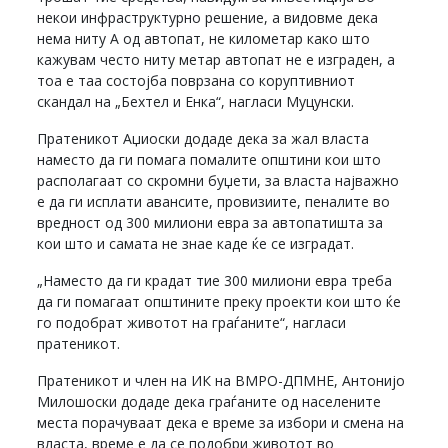
некои инфраструктурно решение, а видовме дека
нема ниту А од автопат, не километар како што
кажувам често ниту метар автопат не е изграден, а
тоа е таа состојба поврзана со коруптивниот
скандал на „Бехтел и Енка“, нагласи Муцунски.
Пратеникот Аџиоски додаде дека за жал власта
наместо да ги помага помалите општини кои што
располагаат со скромни буџети, за власта најважно
е да ги исплати авансите, провизиите, пеналите во
вредност од 300 милиони евра за автопатишта за
кои што и самата не знае каде ќе се изградат.
„Наместо да ги крадат тие 300 милиони евра треба
да ги помагаат општините преку проекти кои што ќе
го подобрат животот на граѓаните“, нагласи
пратеникот.
Пратеникот и член на ИК на ВМРО-ДПМНЕ, Антонијо
Милошоски додаде дека граѓаните од населените
места порачуваат дека е време за избори и смена на
власта, време е да се подобри животот во