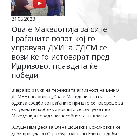
21.05.2023
Ова е Македонија за сите –
Граѓаните возот кој го
управува ДУИ, а СДСМ се
вози ќе го истоварат пред
Идризово, правдата ќе
победи
Вчера во рамки на теренската активност на ВМРО-
ДПМНЕ насловена „Ова е Македонија за сите“ се
одржаа средби со граѓаните при што се говореше за
актуелните проблеми кои што се случуваат во
Македонија поради неспособноста на власта.
„Слушнавме дека за Елена Доцевска Божиновска се
доби пресуда во Стразбур, односно Елена ја доби