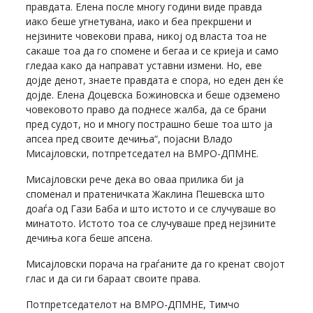
правдата. Елена после многу години виде правда
иако беше угнетувана, иако и беа прекршени и
нејзините човекови права, никој од власта тоа не
сакаше тоа да го спомене и бегаа и се криеја и само
гледаа како да направат уставни измени. Но, еве
дојде денот, знаете правдата е спора, но еден ден ќе
дојде. Елена Доцевска Божиновска и беше одземено
човековото право да поднесе жалба, да се брани
пред судот, но и многу пострашно беше тоа што ја
апсеа пред своите дечиња“, појасни Владо
Мисајловски, потпретседател на ВМРО-ДПМНЕ.
Мисајловски рече дека во оваа прилика би ја
споменал и пратеничката Жаклина Пешевска што
доаѓа од Гази Баба и што истото и се случуваше во
минатото. Истото тоа се случуваше пред нејзините
дечиња кога беше апсена.
Мисајловски порача на граѓаните да го кренат својот
глас и да си ги бараат своите права.
Потпретседателот на ВМРО-ДПМНЕ, Тимчо