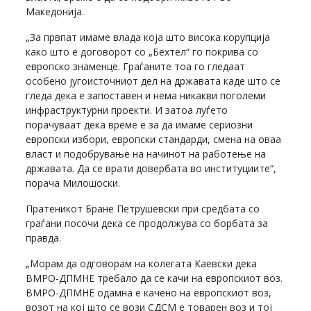
Македонија.
„За првпат имаме влада која што висока корупција
како што е договорот со „Бехтел“ го покрива со
европско знаменце. Граѓаните тоа го гледаат
особено југоисточниот дел на државата каде што се
гледа дека е запоставен и нема никакви поголеми
инфраструктурни проекти. И затоа луѓето
порачуваат дека време е за да имаме сериозни
европски избори, европски стандарди, смена на оваа
власт и подобрување на начинот на работење на
државата. Да се врати довербата во институциите“,
порача Милошоски.
Пратеникот Бране Петрушевски при средбата со
граѓани посочи дека се продолжува со борбата за
правда.
„Морам да одговорам на колегата Каевски дека
ВМРО-ДПМНЕ требало да се качи на европскиот воз.
ВМРО-ДПМНЕ одамна е качено на европскиот воз,
возот на кој што се вози СДСМ е товарен воз и тој