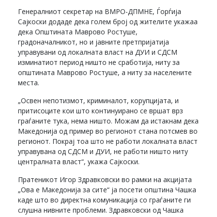
Генералниот секретар на ВМРО-ДПМНЕ, Ѓорѓија
Сајкоски додаде дека голем број од жителите укажаа
дека Општината Маврово Ростуше,
градоначалникот, но и јавните претпријатија
управувани од локалната власт на ДУИ и СДСМ
изминатиот период ништо не сработија, ниту за
општината Маврово Ростуше, а ниту за населените
места.
„Освен непотизмот, криминалот, корупцијата, и
притисоците кои што континуирано се вршат врз
граѓаните тука, нема ништо. Можам да истакнам дека
Македонија од пример во регионот стана потсмев во
регионот. Покрај тоа што не работи локалната власт
управувана од СДСМ и ДУИ, не работи ништо ниту
централната власт“, укажа Сајкоски.
Пратеникот Игор Здравковски во рамки на акцијата
„Ова е Македонија за сите“ ја посети општина Чашка
каде што во директна комуникација со граѓаните ги
слушна нивните проблеми. Здравковски од Чашка