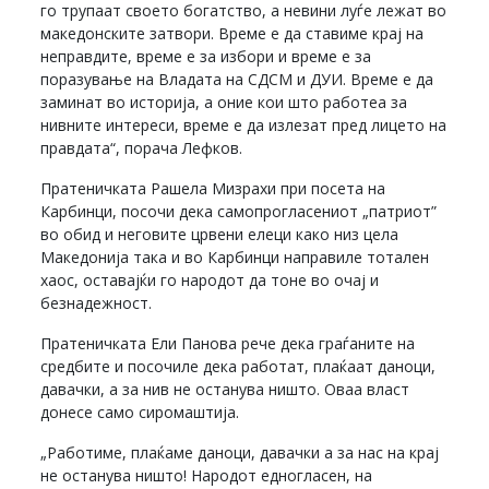
го трупаат своето богатство, а невини луѓе лежат во
македонските затвори. Време е да ставиме крај на
неправдите, време е за избори и време е за
поразување на Владата на СДСМ и ДУИ. Време е да
заминат во историја, а оние кои што работеа за
нивните интереси, време е да излезат пред лицето на
правдата“, порача Лефков.
Пратеничката Рашела Мизрахи при посета на
Карбинци, посочи дека самопрогласениот „патриот”
во обид и неговите црвени елеци како низ цела
Македонија така и во Карбинци направиле тотален
хаос, оставајќи го народот да тоне во очај и
безнадежност.
Пратеничката Ели Панова рече дека граѓаните на
средбите и посочиле дека работат, плаќаат даноци,
давачки, а за нив не останува ништо. Оваа власт
донесе само сиромаштија.
„Работиме, плаќаме даноци, давачки а за нас на крај
не останува ништо! Народот едногласен, на