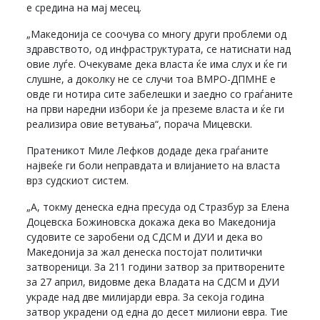
е средина на мај месец.
„Македонија се соочува со многу други проблеми од
здравството, од инфраструктурата, се натиснати над
овие луѓе. Очекуваме дека власта ќе има слух и ќе ги
слушне, а доколку не се случи тоа ВМРО-ДПМНЕ е
овде ги нотира сите забелешки и заедно со граѓаните
на први наредни избори ќе ја преземе власта и ќе ги
реализира овие ветувања“, порача Мицевски.
Пратеникот Миле Лефков додаде дека граѓаните
највеќе ги боли неправдата и влијанието на власта
врз судскиот систем.
„А, токму денеска една пресуда од Стразбур за Елена
Доцевска Божиновска докажа дека во Македонија
судовите се заробени од СДСМ и ДУИ и дека во
Македонија за жал денеска постојат политички
затвореници. За 211 години затвор за притворените
за 27 април, видовме дека Владата на СДСМ и ДУИ
украде над две милијарди евра. За секоја година
затвор украдени од една до десет милиони евра. Тие