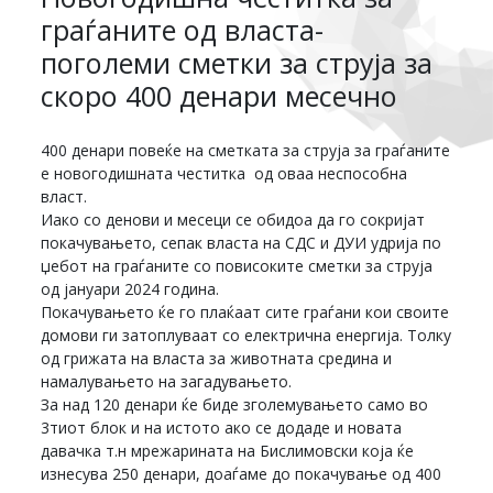
граѓаните од власта-
поголеми сметки за струја за
скоро 400 денари месечно
400 денари повеќе на сметката за струја за граѓаните
е новогодишната честитка од оваа неспособна
власт.
Иако со денови и месеци се обидоа да го сокријат
покачувањето, сепак власта на СДС и ДУИ удрија по
џебот на граѓаните со повисоките сметки за струја
од јануари 2024 година.
Покачувањето ќе го плаќаат сите граѓани кои своите
домови ги затоплуваат со електрична енергија. Толку
од грижата на власта за животната средина и
намалувањето на загадувањето.
За над 120 денари ќе биде зголемувањето само во
3тиот блок и на истото ако се додаде и новата
давачка т.н мрежарината на Бислимовски која ќе
изнесува 250 денари, доаѓаме до покачување од 400